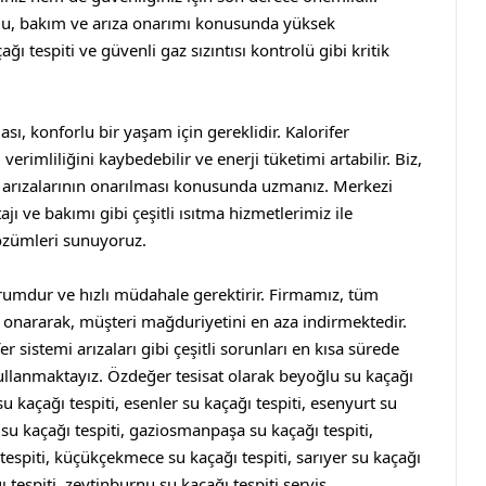
u, bakım ve arıza onarımı konusunda yüksek
 tespiti ve güvenli gaz sızıntısı kontrolü gibi kritik
sı, konforlu bir yaşam için gereklidir. Kalorifer
rimliliğini kaybedebilir ve enerji tüketimi artabilir. Biz,
e arızalarının onarılması konusunda uzmanız. Merkezi
jı ve bakımı gibi çeşitli ısıtma hizmetlerimiz ile
özümleri sunuyoruz.
urumdur ve hızlı müdahale gerektirir. Firmamız, tüm
lde onararak, müşteri mağduriyetini en aza indirmektedir.
r sistemi arızaları gibi çeşitli sorunları en kısa sürede
kullanmaktayız.
Özdeğer tesisat
olarak
beyoğlu su kaçağı
su kaçağı tespiti
,
esenler su kaçağı tespiti
,
esenyurt su
 su kaçağı tespiti
,
gaziosmanpaşa su kaçağı tespiti
,
tespiti
,
küçükçekmece su kaçağı tespiti
,
sarıyer su kaçağı
ı tespiti
,
zeytinburnu su kaçağı tespiti
servis