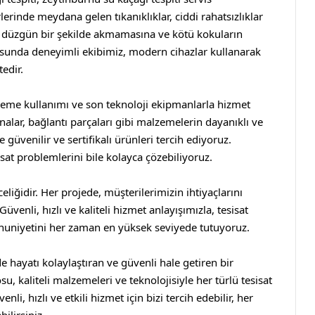
erinde meydana gelen tıkanıklıklar, ciddi rahatsızlıklar
yun düzgün bir şekilde akmamasına ve kötü kokuların
usunda deneyimli ekibimiz, modern cihazlar kullanarak
tedir.
zeme kullanımı ve son teknoloji ekipmanlarla hizmet
analar, bağlantı parçaları gibi malzemelerin dayanıklı ve
güvenilir ve sertifikalı ürünleri tercih ediyoruz.
at problemlerini bile kolayca çözebiliyoruz.
iğidir. Her projede, müşterilerimizin ihtiyaçlarını
venli, hızlı ve kaliteli hizmet anlayışımızla, tesisat
uniyetini her zaman en yüksek seviyede tutuyoruz.
e hayatı kolaylaştıran ve güvenli hale getiren bir
osu,
kaliteli malzemeleri ve teknolojisiyle her türlü tesisat
i, hızlı ve etkili hizmet için bizi tercih edebilir, her