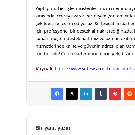
Yaptığımız her işte, müşterilerimizin memnuniye
sırasında, çevreye zarar vermeyen yöntemler kul
şekilde size teslim ediyoruz.
Su tesisatınızda her
için profesyonel bir destek almak istediğinizde
sunan müşteri destek hattımız ve uzman ekibimi
hizmetlerinde kalite ve güvenin adresi olan Uz
için burada! Çünkü sizlerin memnuniyeti, bizim 
Kaynak;
https://www.sutesisatcisikenan.com/ist
Facebook
X
LinkedIn
Tumblr
Pintere
Bir yanıt yazın