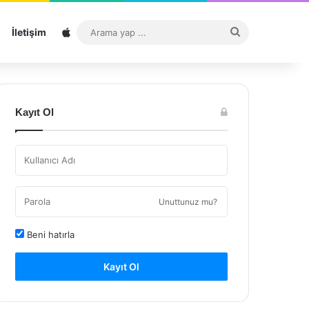
Sitemap
Arama
İletişim
yap
...
Kayıt Ol
Unuttunuz mu?
Beni hatırla
Kayıt Ol