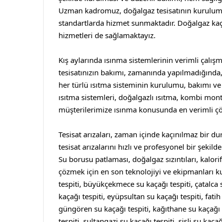
Uzman kadromuz, doğalgaz tesisatının kurulum
standartlarda hizmet sunmaktadır. Doğalgaz kaçağı
hizmetleri de sağlamaktayız.
Kış aylarında ısınma sistemlerinin verimli çalışma
tesisatınızın bakımı, zamanında yapılmadığında, ve
her türlü ısıtma sisteminin kurulumu, bakımı v
ısıtma sistemleri, doğalgazlı ısıtma, kombi monta
müşterilerimize ısınma konusunda en verimli ç
Tesisat arızaları, zaman içinde kaçınılmaz bir d
tesisat arızalarını hızlı ve profesyonel bir şeki
Su borusu patlaması, doğalgaz sızıntıları, kalorife
çözmek için en son teknolojiyi ve ekipmanları 
tespiti
,
büyükçekmece su kaçağı tespiti
,
çatalca 
kaçağı tespiti
,
eyüpsultan su kaçağı tespiti
,
fatih
güngören su kaçağı tespiti
,
kağıthane su kaçağı 
tespiti
,
sultangazi su kaçağı tespiti
,
şişli su kaçağ