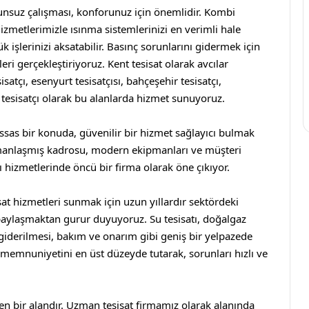
unsuz çalışması, konforunuz için önemlidir. Kombi
hizmetlerimizle ısınma sistemlerinizi en verimli hale
k işlerinizi aksatabilir. Basınç sorunlarını gidermek için
eri gerçekleştiriyoruz.
Kent tesisat
olarak
avcılar
isatçı
,
esenyurt tesisatçısı
,
bahçeşehir tesisatçı
,
tesisatçı
olarak bu alanlarda hizmet sunuyoruz.
assas bir konuda, güvenilir bir hizmet sağlayıcı bulmak
manlaşmış kadrosu, modern ekipmanları ve müşteri
 hizmetlerinde öncü bir firma olarak öne çıkıyor.
sat hizmetleri sunmak için uzun yıllardır sektördeki
paylaşmaktan gurur duyuyoruz. Su tesisatı, doğalgaz
ın giderilmesi, bakım ve onarım gibi geniş bir yelpazede
emnuniyetini en üst düzeyde tutarak, sorunları hızlı ve
en bir alandır. Uzman tesisat firmamız olarak alanında