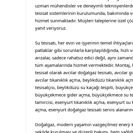
uzman mühendisler ve deneyimli teknisyenlerden 
tesisat sistemlerinin kurulumunda, bakımında v
hizmet sunmaktadır. Müşteri taleplerine özel çözü
yanıt veriyoruz.
Su tesisatı, her evin ve işyerinin temel ihtiyaçları
patlaklar gibi sorunlarla karşılaşıldığında, hızlı
arızalar, sadece rahatsız edici değil, aynı zamand
tüm aşamalarında hizmet vermektedir. Montaj, ba
tesisat
olarak
avcılar doğalgaz tesisatı
,
avcılar g
avcılar tıkanıklık açma
,
beylikdüzü tıkanıklık aç
tesisatçısı
,
beylikdüzü su kaçağı tespiti
,
büyükçe
büyükçekmece gider açma
,
büyükçekmece su tes
tamircisi
,
esenyurt tıkanıklık açma
,
esenyurt su t
açma
,
esenyurt doğalgaz tesisatı
servis alanarın
Doğalgaz, modern yaşamın vazgeçilmez enerji kay
şekilde kurulması ve düzenli bakımı, hem sağlığ