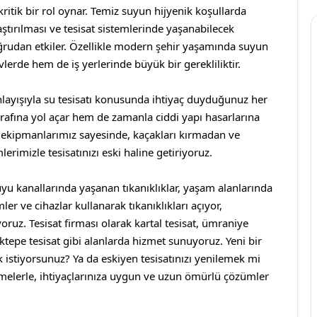
ritik bir rol oynar. Temiz suyun hijyenik koşullarda
aştırılması ve tesisat sistemlerinde yaşanabilecek
 doğrudan etkiler. Özellikle modern şehir yaşamında suyun
evlerde hem de iş yerlerinde büyük bir gerekliliktir.
nlayışıyla su tesisatı konusunda ihtiyaç duyduğunuz her
srafına yol açar hem de zamanla ciddi yapı hasarlarına
ş ekipmanlarımız sayesinde, kaçakları kırmadan ve
lerimizle tesisatınızı eski haline getiriyoruz.
yu kanallarında yaşanan tıkanıklıklar, yaşam alanlarında
er ve cihazlar kullanarak tıkanıklıkları açıyor,
oruz. Tesisat firması olarak
kartal tesisat
,
ümraniye
ktepe tesisat
gibi alanlarda hizmet sunuyoruz. Yeni bir
 istiyorsunuz? Ya da eskiyen tesisatınızı yenilemek mi
emelerle, ihtiyaçlarınıza uygun ve uzun ömürlü çözümler