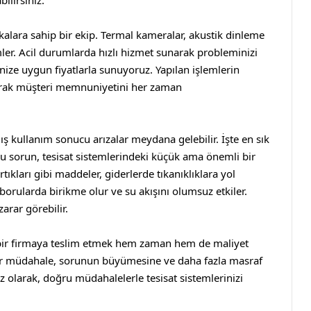
ilirsiniz.
ikalara sahip bir ekip. Termal kameralar, akustik dinleme
ümler. Acil durumlarda hızlı hizmet sunarak probleminizi
enize uygun fiyatlarla sunuyoruz. Yapılan işlemlerin
rak müşteri memnuniyetini her zaman
ış kullanım sonucu arızalar meydana gelebilir. İşte en sık
bu sorun, tesisat sistemlerindeki küçük ama önemli bir
tıkları gibi maddeler, giderlerde tıkanıklıklara yol
borularda birikme olur ve su akışını olumsuz etkiler.
arar görebilir.
el bir firmaya teslim etmek hem zaman hem de maliyet
 bir müdahale, sorunun büyümesine ve daha fazla masraf
 olarak, doğru müdahalelerle tesisat sistemlerinizi