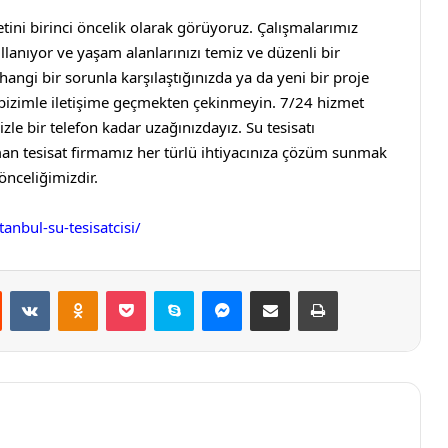
tini birinci öncelik olarak görüyoruz. Çalışmalarımız
lanıyor ve yaşam alanlarınızı temiz ve düzenli bir
hangi bir sorunla karşılaştığınızda ya da yeni bir proje
, bizimle iletişime geçmekten çekinmeyin. 7/24 hizmet
zle bir telefon kadar uzağınızdayız.
Su tesisatı
man tesisat firmamız her türlü ihtiyacınıza çözüm sunmak
önceliğimizdir.
anbul-su-tesisatcisi/
st
Reddit
VKontakte
Odnoklassniki
Pocket
Skype
Messenger
E-Posta ile paylaş
Yazdır