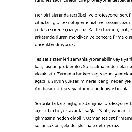
türlü tesisat hizmetinizde profesyonel destek alab
Her biri alanında tecrübeli ve profesyonel sertif
cihazları gibi teknolojilerle hızlı ve hassas çöz
en kısa sürede çözüyoruz. Kaliteli hizmeti, bütç
arkasında duran
merdiven
ve
pencere
firma ola
önceliklendiriyoruz.
Tesisat sistemleri zamanla yıpranabilir veya yanl
karşılaşılan problemler. Su israfına neden olan 
aksaklıktır. Zamanla biriken saç, sabun, yemek ar
açabilir. Suyun yüksek mineral içeriği nedeniyle 
Ani basınç artışı veya donma nedeniyle borular z
Sorunlarla karşılaştığınızda, işinizi profesyon
açısından büyük avantaj sağlar. Yanlış yapılan
çıkmasına neden olabilir. Uzman tesisat firmamız
sorunsuz bir şekilde işler hale getiriyoruz.