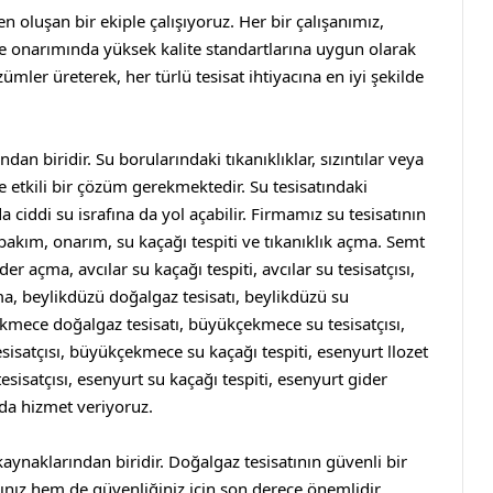
oluşan bir ekiple çalışıyoruz. Her bir çalışanımız,
e onarımında yüksek kalite standartlarına uygun olarak
mler üreterek, her türlü tesisat ihtiyacına en iyi şekilde
ndan biridir. Su borularındaki tıkanıklıklar, sızıntılar veya
 ve etkili bir çözüm gerekmektedir. Su tesisatındaki
a ciddi su israfına da yol açabilir. Firmamız su tesisatının
kım, onarım, su kaçağı tespiti ve tıkanıklık açma.
Semt
ider açma
,
avcılar su kaçağı tespiti
,
avcılar su tesisatçısı
,
ma
,
beylikdüzü doğalgaz tesisatı
,
beylikdüzü su
kmece doğalgaz tesisatı
,
büyükçekmece su tesisatçısı
,
isatçısı
,
büyükçekmece su kaçağı tespiti
,
esenyurt llozet
esisatçısı
,
esenyurt su kaçağı tespiti
,
esenyurt gider
da hizmet veriyoruz.
naklarından biridir. Doğalgaz tesisatının güvenli bir
ınız hem de güvenliğiniz için son derece önemlidir.