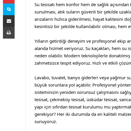
Skype
Su tesisatı hem konfor hem de sağlık açısından k
sunulması, atık suların güvenli bir şekilde uzakl
E-Posta ile paylaş
arızaların hızlıca giderilmesi, hayat kalitesini
kesintisiz bir şekilde kullanılabilir olması, hem 
Yazdır
Yılların getirdiği deneyim ve profesyonel ekip a
alanda hizmet veriyoruz. Su kaçakları, hem su i
neden olabilir. Modern teknolojilerle donatılmı
zahmetsizce tespit ediyoruz. Hızlı ve etkili çözüm
Lavabo, tuvalet, banyo giderleri veya yağmur su
büyük sorunlara yol açabilir. Profesyonel yönteml
sisteminizin yeniden sorunsuz çalışmasını sağlıy
tesisat
,
çekmeköy tesisat
,
üsküdar tesisat
,
sanca
yapı için sıfırdan tesisat kurulumu mu yaptırmak
gerekiyor? Her iki durumda da en kaliteli malz
sunuyoruz.