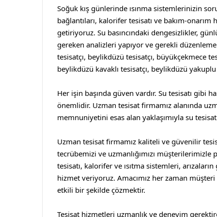
Soğuk kış günlerinde ısınma sistemlerinizin sor
bağlantıları, kalorifer tesisatı ve bakım-onarım 
getiriyoruz. Su basıncındaki dengesizlikler, günlü
gereken analizleri yapıyor ve gerekli düzenlemel
tesisatçı
,
beylikdüzü tesisatçı
,
büyükçekmece tes
beylikdüzü kavaklı tesisatçı
,
beylikdüzü yakuplu 
Her işin başında güven vardır. Su tesisatı gibi h
önemlidir. Uzman tesisat firmamız alanında uz
memnuniyetini esas alan yaklaşımıyla su tesisatı
Uzman tesisat firmamız kaliteli ve güvenilir tesi
tecrübemizi ve uzmanlığımızı müşterilerimizle 
tesisatı, kalorifer ve ısıtma sistemleri, arızalar
hizmet veriyoruz. Amacımız her zaman müşteri m
etkili bir şekilde çözmektir.
Tesisat hizmetleri uzmanlık ve deneyim gerektir