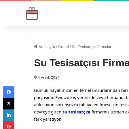
Anasayfa
/
Genel
/
Su Tesisatçısı Firmaları
Su Tesisatçısı Firma
4 Aralık 2024
Facebook
Günlük hayatımızın en temel unsurlarından biri 
parçasıdır. Evinizde iş yerinizde veya herhangi b
X
atık suyun sorunsuzca tahliye edilmesi için tesisa
LinkedIn
devreye giren
su tesisatçısı
firmamız uzman ekib
fark yaratıyor.
Pinterest