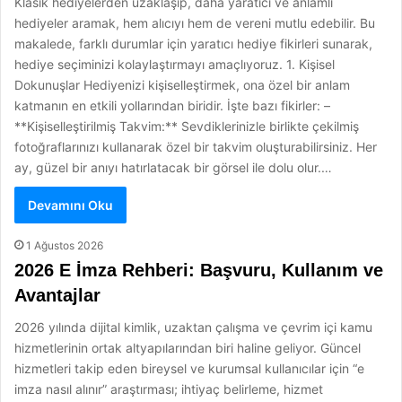
Klasik hediyelerden uzaklaşıp, daha yaratıcı ve anlamlı
hediyeler aramak, hem alıcıyı hem de vereni mutlu edebilir. Bu
makalede, farklı durumlar için yaratıcı hediye fikirleri sunarak,
hediye seçiminizi kolaylaştırmayı amaçlıyoruz. 1. Kişisel
Dokunuşlar Hediyenizi kişiselleştirmek, ona özel bir anlam
katmanın en etkili yollarından biridir. İşte bazı fikirler: –
**Kişiselleştirilmiş Takvim:** Sevdiklerinizle birlikte çekilmiş
fotoğraflarınızı kullanarak özel bir takvim oluşturabilirsiniz. Her
ay, güzel bir anıyı hatırlatacak bir görsel ile dolu olur.…
Devamını Oku
1 Ağustos 2026
2026 E İmza Rehberi: Başvuru, Kullanım ve
Avantajlar
2026 yılında dijital kimlik, uzaktan çalışma ve çevrim içi kamu
hizmetlerinin ortak altyapılarından biri haline geliyor. Güncel
hizmetleri takip eden bireysel ve kurumsal kullanıcılar için “e
imza nasıl alınır” araştırması; ihtiyaç belirleme, hizmet