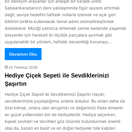
bir deneyim arayanlar için anlaşılır bir karşılık üretir.
Salsaankaradans’ın ders yaklaşımında figür sayısını artırmak
değil, seviye hedefini haftalık notlarla izlemek ve açık geri
bildirim birlikte kullanılarak temel adımı otomatikleştirmek
desteklenir. Müziği yalnızca dinlemek yerine bedende yaşamak
isteyenler için hareketi iki ölçülük parçalara ayırmak gibi
uygulanabilir bir yöntem, haftalık devamlılığı korumayı…
Devamını Oku
24 Temmuz 2026
Hediye Çiçek Sepeti ile Sevdiklerinizi
Şaşırtın
Hediye Çiçek Sepeti ile Sevdiklerinizi Şaşırtın Hayat,
sevdiklerimizle paylaştığımız anlarla doludur. Bu anları daha da
özel kılmak, onlara olan sevgimizi ve değerimizi ifade etmenin
en güzel yollarından biri de hediyelerdir. Hediye seçerken,
kişisel zevkleri ve tercihleri göz önünde bulundurmak önemli
olsa da, bazen en basit ve en doğal hediyeler bile kalpleri