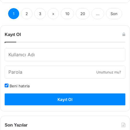
1
2
3
»
10
20
...
Son
Kayıt Ol
Unuttunuz mu?
Beni hatırla
Kayıt Ol
Son Yazılar