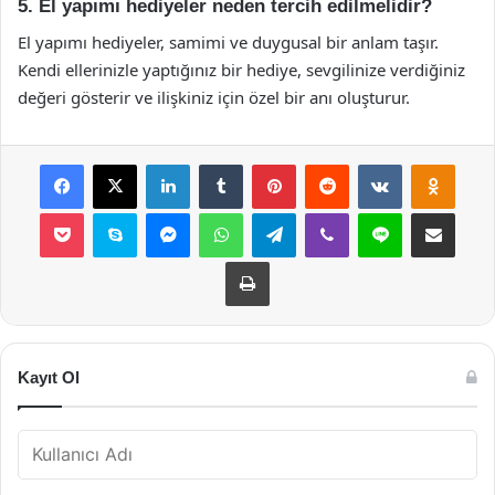
5. El yapımı hediyeler neden tercih edilmelidir?
El yapımı hediyeler, samimi ve duygusal bir anlam taşır.
Kendi ellerinizle yaptığınız bir hediye, sevgilinize verdiğiniz
değeri gösterir ve ilişkiniz için özel bir anı oluşturur.
Facebook
X
LinkedIn
Tumblr
Pinterest
Reddit
VKontakte
Odnok
Pocket
Skype
Messenger
WhatsApp
Telegram
Viber
Line
E-Posta ile payla
Yazdır
Kayıt Ol