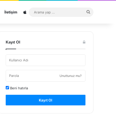
Sitemap
Arama
İletişim
yap
...
Kayıt Ol
Unuttunuz mu?
Beni hatırla
Kayıt Ol