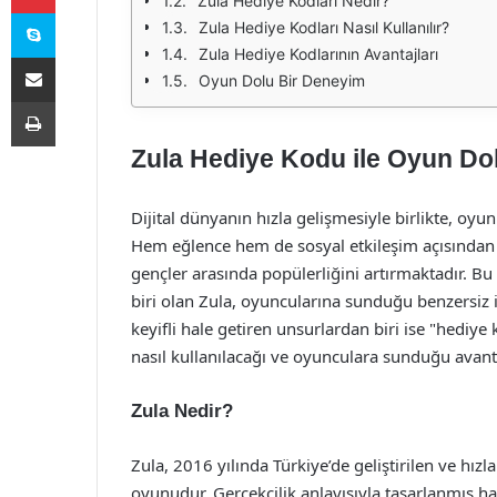
Zula Hediye Kodları Nedir?
Skype
Zula Hediye Kodları Nasıl Kullanılır?
Zula Hediye Kodlarının Avantajları
E-Posta ile paylaş
Oyun Dolu Bir Deneyim
Yazdır
Zula Hediye Kodu ile Oyun Do
Dijital dünyanın hızla gelişmesiyle birlikte, oyu
Hem eğlence hem de sosyal etkileşim açısından 
gençler arasında popülerliğini artırmaktadır. B
biri olan Zula, oyuncularına sunduğu benzersiz iç
keyifli hale getiren unsurlardan biri ise "hediy
nasıl kullanılacağı ve oyunculara sunduğu avant
Zula Nedir?
Zula, 2016 yılında Türkiye’de geliştirilen ve hızl
oyunudur. Gerçekçilik anlayışıyla tasarlanmış har