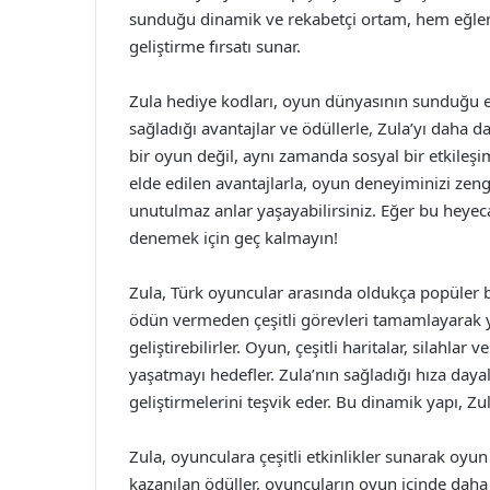
sunduğu dinamik ve rekabetçi ortam, hem eğlenc
geliştirme fırsatı sunar.
Zula hediye kodları, oyun dünyasının sunduğu e
sağladığı avantajlar ve ödüllerle, Zula’yı daha da
bir oyun değil, aynı zamanda sosyal bir etkileşim
elde edilen avantajlarla, oyun deneyiminizi zengi
unutulmaz anlar yaşayabilirsiniz. Eğer bu heye
denemek için geç kalmayın!
Zula, Türk oyuncular arasında oldukça popüler b
ödün vermeden çeşitli görevleri tamamlayarak ya
geliştirebilirler. Oyun, çeşitli haritalar, silahl
yaşatmayı hedefler. Zula’nın sağladığı hıza daya
geliştirmelerini teşvik eder. Bu dinamik yapı, Zu
Zula, oyunculara çeşitli etkinlikler sunarak oyun
kazanılan ödüller, oyuncuların oyun içinde daha