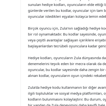
sunulan hediye kodları, oyuncuların elde ettiği b
günlerde verilen bu kodlar, oyuncular için tam bir
oyuncular istedikleri eşyaları kolayca temin edebi
Birçok oyuncu için, Zula’nın sağladığı hediye k
bir rol oynamaktadır. Bu kodlar sayesinde, oyuncula
veya çeşitli avantajlar sağlayan içeriklere erişebil
başlayanlardan tecrübeli oyunculara kadar geniş 
Hediye kodları, oyuncuların Zula dünyasında daha
denemelerini teşvik eden bir mecra olarak da değ
oyuncular, bu kodlar sayesinde daha zengin bir d
alınan kodlar, oyuncuların oyun içindeki rekabet 
Zula’da hediye kodu kullanmanın bir diğer avantajı
ilgili topluluklar ve sosyal medya platformları, 
kodların bulunmasını kolaylaştırır. Bu durum, o
bir yandan da Zula deneyimini daha keyifli hale g