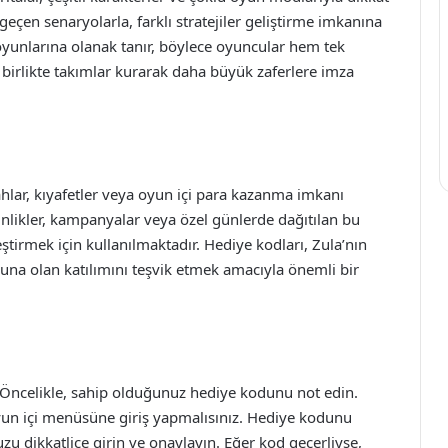
 geçen senaryolarla, farklı stratejiler geliştirme imkanına
oyunlarına olanak tanır, böylece oyuncular hem tek
birlikte takımlar kurarak daha büyük zaferlere imza
lahlar, kıyafetler veya oyun içi para kazanma imkanı
inlikler, kampanyalar veya özel günlerde dağıtılan bu
tirmek için kullanılmaktadır. Hediye kodları, Zula’nın
yuna olan katılımını teşvik etmek amacıyla önemli bir
 Öncelikle, sahip olduğunuz hediye kodunu not edin.
yun içi menüsüne giriş yapmalısınız. Hediye kodunu
zu dikkatlice girin ve onaylayın. Eğer kod geçerliyse,