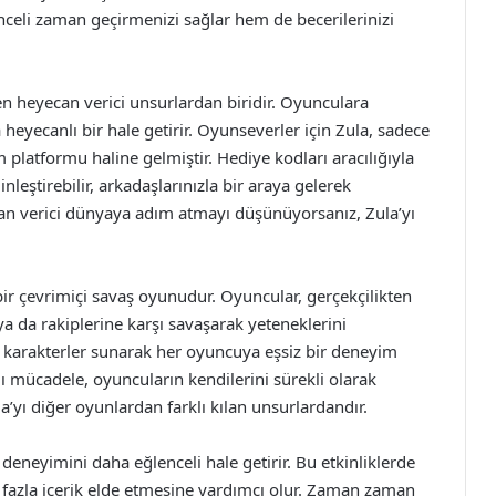
eli zaman geçirmenizi sağlar hem de becerilerinizi
n heyecan verici unsurlardan biridir. Oyunculara
 heyecanlı bir hale getirir. Oyunseverler için Zula, sadece
 platformu haline gelmiştir. Hediye kodları aracılığıyla
nleştirebilir, arkadaşlarınızla bir araya gelerek
can verici dünyaya adım atmayı düşünüyorsanız, Zula’yı
ir çevrimiçi savaş oyunudur. Oyuncular, gerçekçilikten
 da rakiplerine karşı savaşarak yeteneklerini
ar ve karakterler sunarak her oyuncuya eşsiz bir deneyim
lı mücadele, oyuncuların kendilerini sürekli olarak
la’yı diğer oyunlardan farklı kılan unsurlardandır.
 deneyimini daha eğlenceli hale getirir. Bu etkinliklerde
 fazla içerik elde etmesine yardımcı olur. Zaman zaman