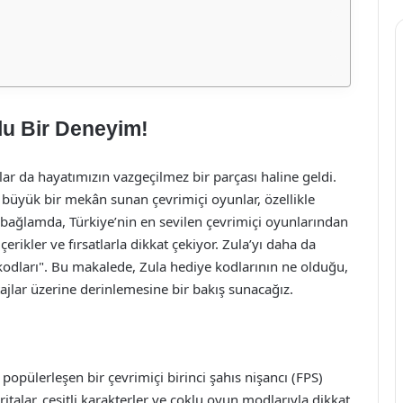
lu Bir Deneyim!
nlar da hayatımızın vazgeçilmez bir parçası haline geldi.
büyük bir mekân sunan çevrimiçi oyunlar, özellikle
u bağlamda, Türkiye’nin en sevilen çevrimiçi oyunlarından
erikler ve fırsatlarla dikkat çekiyor. Zula’yı daha da
e kodları". Bu makalede, Zula hediye kodlarının ne olduğu,
ajlar üzerine derinlemesine bir bakış sunacağız.
a popülerleşen bir çevrimiçi birinci şahıs nişancı (FPS)
italar, çeşitli karakterler ve çoklu oyun modlarıyla dikkat