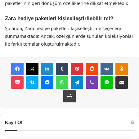
paketlerinin geri dönüşüm özelliklerine dikkat etmektedir.
Zara hediye paketleri kişiselleştirilebilir mi?
Şu anda, Zara hediye paketleri kişiselleştirme seçeneği
sunmamaktadır. Ancak, özel günlerde sunulan koleksiyonlar
ile farklı temalar oluşturulmaktadır.
Facebook
X
LinkedIn
Tumblr
Pinterest
Reddit
VKontakte
Odnok
Pocket
Skype
Messenger
WhatsApp
Telegram
Viber
Line
E-Posta ile payla
Yazdır
Kayıt Ol