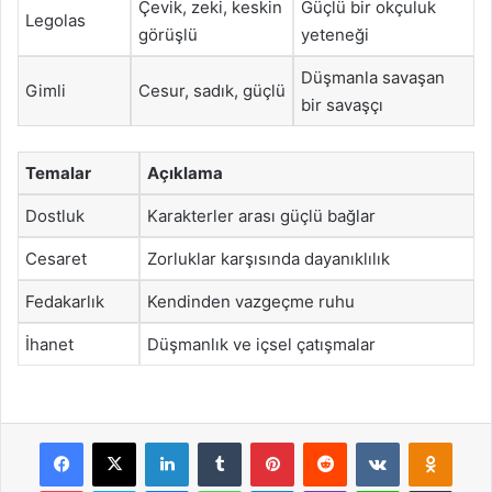
Çevik, zeki, keskin
Güçlü bir okçuluk
Legolas
görüşlü
yeteneği
Düşmanla savaşan
Gimli
Cesur, sadık, güçlü
bir savaşçı
Temalar
Açıklama
Dostluk
Karakterler arası güçlü bağlar
Cesaret
Zorluklar karşısında dayanıklılık
Fedakarlık
Kendinden vazgeçme ruhu
İhanet
Düşmanlık ve içsel çatışmalar
Facebook
X
LinkedIn
Tumblr
Pinterest
Reddit
VKontakte
Odnok
Pocket
Skype
Messenger
WhatsApp
Telegram
Viber
Line
E-Posta ile payla