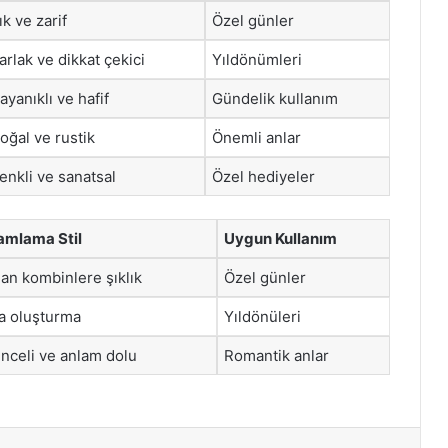
ık ve zarif
Özel günler
arlak ve dikkat çekici
Yıldönümleri
ayanıklı ve hafif
Gündelik kullanım
oğal ve rustik
Önemli anlar
enkli ve sanatsal
Özel hediyeler
mlama Stil
Uygun Kullanım
an kombinlere şıklık
Özel günler
ra oluşturma
Yıldönüleri
nceli ve anlam dolu
Romantik anlar
st
Reddit
VKontakte
Odnoklassniki
Pocket
Skype
Messenger
E-Posta ile paylaş
Yazdır