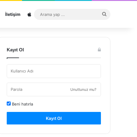
Sitemap
Arama
İletişim
yap
...
Kayıt Ol
Unuttunuz mu?
Beni hatırla
Kayıt Ol