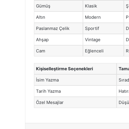
Gümüş
Klasik
Ş
Altın
Modern
P
Paslanmaz Çelik
Sportif
D
Ahşap
Vintage
D
Cam
Eğlenceli
R
Kişiselleştirme Seçenekleri
Tama
İsim Yazma
Sırad
Tarih Yazma
Hatı
Özel Mesajlar
Düşü
Facebook
X
LinkedIn
Tumblr
Pintere