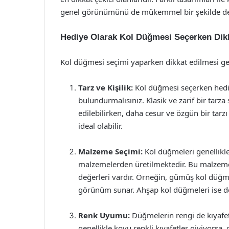
genel görünümünü de mükemmel bir şekilde des
Hediye Olarak Kol Düğmesi Seçerken Dik
Kol düğmesi seçimi yaparken dikkat edilmesi g
Tarz ve Kişilik:
Kol düğmesi seçerken hediye
bulundurmalısınız. Klasik ve zarif bir tarza 
edilebilirken, daha cesur ve özgün bir tarzı 
ideal olabilir.
Malzeme Seçimi:
Kol düğmeleri genellikle
malzemelerden üretilmektedir. Bu malzemele
değerleri vardır. Örneğin, gümüş kol düğmele
görünüm sunar. Ahşap kol düğmeleri ise doğal
Renk Uyumu:
Düğmelerin rengi de kıyafetl
genellikle koyu renkli kıyafetler giyiyorsa