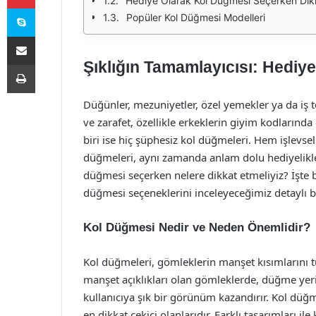
Hediye Olarak Kol Düğmesi Seçerken Dikk
Skype
Popüler Kol Düğmesi Modelleri
E-Posta ile paylaş
Şıklığın Tamamlayıcısı: Hediy
Yazdır
Düğünler, mezuniyetler, özel yemekler ya da iş t
ve zarafet, özellikle erkeklerin giyim kodlarında
biri ise hiç şüphesiz kol düğmeleri. Hem işlevse
düğmeleri, aynı zamanda anlam dolu hediyelikler
düğmesi seçerken nelere dikkat etmeliyiz? İşte b
düğmesi seçeneklerini inceleyeceğimiz detaylı b
Kol Düğmesi Nedir ve Neden Önemlidir?
Kol düğmeleri, gömleklerin manşet kısımlarını t
manşet açıklıkları olan gömleklerde, düğme yeri
kullanıcıya şık bir görünüm kazandırır. Kol düğm
en dikkat çekici olanlarıdır. Farklı tasarımları ile