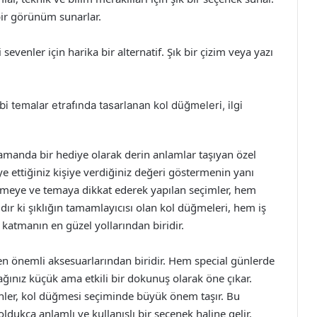
 bir görünüm sunarlar.
evenler için harika bir alternatif. Şık bir çizim veya yazı
bi temalar etrafında tasarlanan kol düğmeleri, ilgi
zamanda bir hediye olarak derin anlamlar taşıyan özel
ye ettiğiniz kişiye verdiğiniz değeri göstermenin yanı
alzemeye ve temaya dikkat ederek yapılan seçimler, hem
dır ki şıklığın tamamlayıcısı olan kol düğmeleri, hem iş
 katmanın en güzel yollarından biridir.
en önemli aksesuarlarından biridir. Hem special günlerde
ğınız küçük ama etkili bir dokunuş olarak öne çıkar.
rcihler, kol düğmesi seçiminde büyük önem taşır. Bu
dukça anlamlı ve kullanışlı bir seçenek haline gelir.