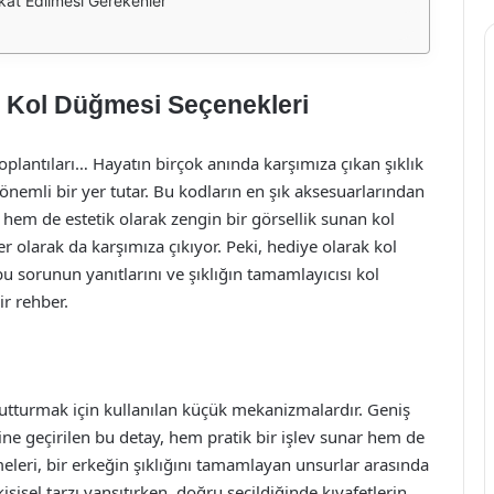
at Edilmesi Gerekenler
e Kol Düğmesi Seçenekleri
oplantıları… Hayatın birçok anında karşımıza çıkan şıklık
 önemli bir yer tutar. Bu kodların en şık aksesuarlarından
l hem de estetik olarak zengin bir görsellik sunan kol
 olarak da karşımıza çıkıyor. Peki, hediye olarak kol
u sorunun yanıtlarını ve şıklığın tamamlayıcısı kol
ir rehber.
utturmak için kullanılan küçük mekanizmalardır. Geniş
ne geçirilen bu detay, hem pratik bir işlev sunar hem de
eleri, bir erkeğin şıklığını tamamlayan unsurlar arasında
 kişisel tarzı yansıtırken, doğru seçildiğinde kıyafetlerin