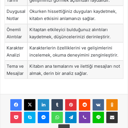
Tarihi
gelişiminizi görmek açısından faydalıdır.
Duygusal
Okurken hissettiğiniz duyguları kaydetmek,
Notlar
kitabın etkisini anlamanızı sağlar.
Önemli
Kitaptan etkileyici bulduğunuz alıntıları
Alıntılar
kaydetmek, düşüncelerinizi derinleştirir.
Karakter
Karakterlerin özelliklerini ve gelişimlerini
Analizi
incelemek, okuma deneyimini zenginleştirir.
Tema ve
Kitabın ana temalarını ve ilettiği mesajları not
Mesajlar
almak, derin bir analiz sağlar.
Facebook
X
LinkedIn
Tumblr
Pinterest
Reddit
VKontakte
Odnok
Pocket
Skype
Messenger
WhatsApp
Telegram
Viber
Line
E-Posta ile payla
Yazdır