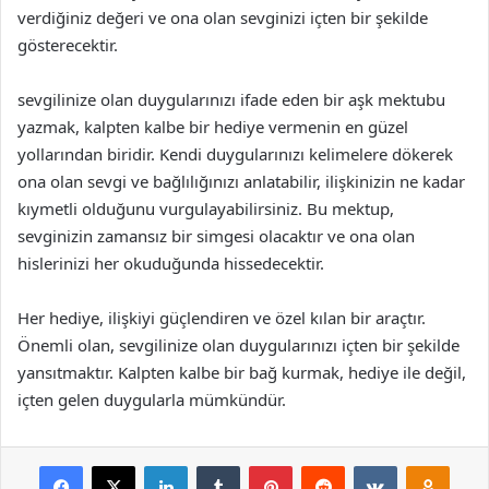
verdiğiniz değeri ve ona olan sevginizi içten bir şekilde
gösterecektir.
sevgilinize olan duygularınızı ifade eden bir aşk mektubu
yazmak, kalpten kalbe bir hediye vermenin en güzel
yollarından biridir. Kendi duygularınızı kelimelere dökerek
ona olan sevgi ve bağlılığınızı anlatabilir, ilişkinizin ne kadar
kıymetli olduğunu vurgulayabilirsiniz. Bu mektup,
sevginizin zamansız bir simgesi olacaktır ve ona olan
hislerinizi her okuduğunda hissedecektir.
Her hediye, ilişkiyi güçlendiren ve özel kılan bir araçtır.
Önemli olan, sevgilinize olan duygularınızı içten bir şekilde
yansıtmaktır. Kalpten kalbe bir bağ kurmak, hediye ile değil,
içten gelen duygularla mümkündür.
Facebook
X
LinkedIn
Tumblr
Pinterest
Reddit
VKontakte
Odnok