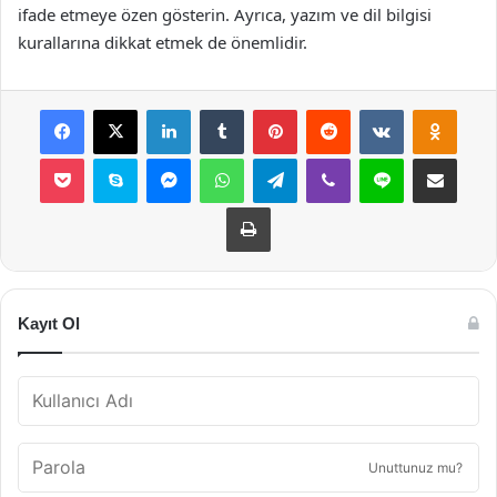
ifade etmeye özen gösterin. Ayrıca, yazım ve dil bilgisi
kurallarına dikkat etmek de önemlidir.
Facebook
X
LinkedIn
Tumblr
Pinterest
Reddit
VKontakte
Odnok
Pocket
Skype
Messenger
WhatsApp
Telegram
Viber
Line
E-Posta ile payla
Yazdır
Kayıt Ol
Unuttunuz mu?