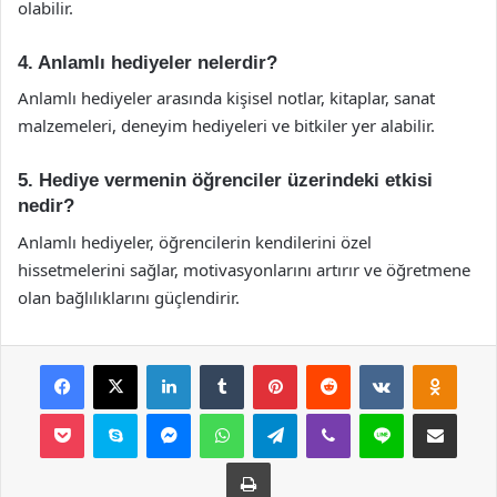
olabilir.
4. Anlamlı hediyeler nelerdir?
Anlamlı hediyeler arasında kişisel notlar, kitaplar, sanat
malzemeleri, deneyim hediyeleri ve bitkiler yer alabilir.
5. Hediye vermenin öğrenciler üzerindeki etkisi
nedir?
Anlamlı hediyeler, öğrencilerin kendilerini özel
hissetmelerini sağlar, motivasyonlarını artırır ve öğretmene
olan bağlılıklarını güçlendirir.
Facebook
X
LinkedIn
Tumblr
Pinterest
Reddit
VKontakte
Odnok
Pocket
Skype
Messenger
WhatsApp
Telegram
Viber
Line
E-Posta ile payla
Yazdır