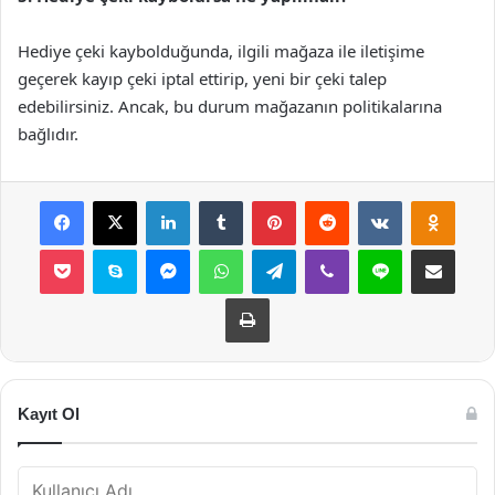
Hediye çeki kaybolduğunda, ilgili mağaza ile iletişime
geçerek kayıp çeki iptal ettirip, yeni bir çeki talep
edebilirsiniz. Ancak, bu durum mağazanın politikalarına
bağlıdır.
Facebook
X
LinkedIn
Tumblr
Pinterest
Reddit
VKontakte
Odnok
Pocket
Skype
Messenger
WhatsApp
Telegram
Viber
Line
E-Posta ile payla
Yazdır
Kayıt Ol