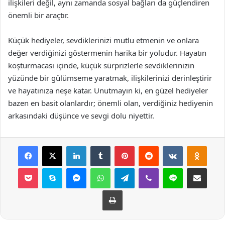
ilişkileri değil, aynı zamanda sosyal bağları da güçlendiren
önemli bir araçtır.
Küçük hediyeler, sevdiklerinizi mutlu etmenin ve onlara
değer verdiğinizi göstermenin harika bir yoludur. Hayatın
koşturmacası içinde, küçük sürprizlerle sevdiklerinizin
yüzünde bir gülümseme yaratmak, ilişkilerinizi derinleştirir
ve hayatınıza neşe katar. Unutmayın ki, en güzel hediyeler
bazen en basit olanlardır; önemli olan, verdiğiniz hediyenin
arkasındaki düşünce ve sevgi dolu niyettir.
Facebook
X
LinkedIn
Tumblr
Pinterest
Reddit
VKontakte
Odnok
Pocket
Skype
Messenger
WhatsApp
Telegram
Viber
Line
E-Posta ile payla
Yazdır