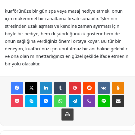
kuaförünüze bir gün spa veya masaj hediye etmek, onun
için mükemmel bir rahatlama fırsatı sunabilir. İşlerinin
stresinden uzaklaşması ve kendine zaman ayırması için
böyle bir hediye, hem düşündüğünüzü gösterir hem de
onun sağlığına verdiğiniz önemi ortaya koyar. Bu tür bir
deneyim, kuaförünüz için unutulmaz bir anı haline gelebilir
ve ona olan minnettarlığınızı en güzel şekilde ifade etmenin
bir yolu olacaktır.
Facebook
X
LinkedIn
Tumblr
Pinterest
Reddit
VKontakte
Odnok
Pocket
Skype
Messenger
WhatsApp
Telegram
Viber
Line
E-Posta ile payla
Yazdır