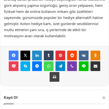
göre alışveriş yapma özgürlüğü, geniş ürün yelpazesi, hem
fiziksel hem de online kullanım imkanı gibi özellikleri
sayesinde, günümüzde popüler bir hediye alternatifi haline
gelmiştir. Koton hediye kartı, özel günlerde sevdiklerinizi
mutlu etmenin yanı sıra, iş yerlerinde de etkili bir
motivasyon aracı olarak kullanılabilir.
Facebook
X
LinkedIn
Tumblr
Pinterest
Reddit
VKontakte
Odnok
Pocket
Skype
Messenger
WhatsApp
Telegram
Viber
Line
E-Posta ile payla
Yazdır
Kayıt Ol