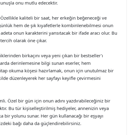
kunuşla onu mutlu edecektir.
 Özellikle kaliteli bir saat, her erkeğin beğeneceği ve
 günlük hem de şık kıyafetlerle kombinlenebilmesi onun
at, adeta onun karakterini yansıtacak bir ifade aracı olur. Bu
ercih olarak öne çıkar.
lerinden birkaçını veya yeni çıkan bir bestseller’ı
larda derinlemesine bilgi sunan eserler, hem
 kitap okuma köşesi hazırlamak, onun için unutulmaz bir
kilde düzenleyerek her sayfayı keyifle çevirmesini
li. Özel bir gün için onun adını yazdırabileceğiniz bir
tır. Bu tür kişiselleştirilmiş hediyeler, annenizin veya
a bir yolunu sunar. Her gün kullanacağı bir eşyayı
izdeki bağı daha da güçlendirebilirsiniz.