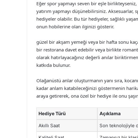
Eğer spor yapmayı seven bir eşle birlikteyseniz
yatırım yapmayı düşünebilirsiniz. Aksesuarlar, s
hediyeler olabilir. Bu tür hediyeler, sağlıklı y
onun hobilerine olan ilginizi gösterir.
güzel bir akşam yemeği veya bir hafta sonu kaçam
bir restorana davet edebilir veya birlikte romantik
olarak hatırlayacağınız değerli anılar biriktirme
katkıda bulunur.
Olağanüstü anlar oluşturmanın yanı sıra, kocan
kadar anlam katabileceğinizi göstermenin harika 
araya getirerek, ona özel bir hediye ile onu şaşırt
Hediye Türü
Açıklama
Akıllı Saat
Son teknolojiyle d
Kaliteli Saat
Zamansız bir klasi