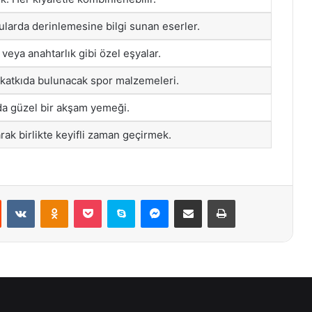
nularda derinlemesine bilgi sunan eserler.
 veya anahtarlık gibi özel eşyalar.
 katkıda bulunacak spor malzemeleri.
da güzel bir akşam yemeği.
rak birlikte keyifli zaman geçirmek.
st
Reddit
VKontakte
Odnoklassniki
Pocket
Skype
Messenger
E-Posta ile paylaş
Yazdır