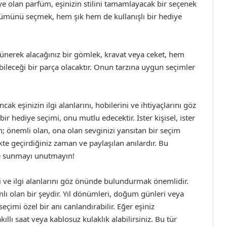
ye olan parfüm, eşinizin stilini tamamlayacak bir seçenek
rfümünü seçmek, hem şık hem de kullanışlı bir hediye
şünerek alacağınız bir gömlek, kravat veya ceket, hem
leceği bir parça olacaktır. Onun tarzına uygun seçimler
ak eşinizin ilgi alanlarını, hobilerini ve ihtiyaçlarını göz
hediye seçimi, onu mutlu edecektir. İster kişisel, ister
n; önemli olan, ona olan sevginizi yansıtan bir seçim
te geçirdiğiniz zaman ve paylaşılan anılardır. Bu
le sunmayı unutmayın!
i ve ilgi alanlarını göz önünde bulundurmak önemlidir.
mlı olan bir şeydir. Yıl dönümleri, doğum günleri veya
çimi özel bir anı canlandırabilir. Eğer eşiniz
llı saat veya kablosuz kulaklık alabilirsiniz. Bu tür