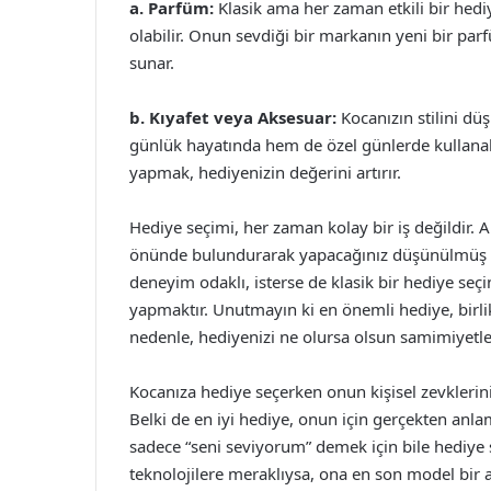
a. Parfüm:
Klasik ama her zaman etkili bir hedi
olabilir. Onun sevdiği bir markanın yeni bir pa
sunar.
b. Kıyafet veya Aksesuar:
Kocanızın stilini dü
günlük hayatında hem de özel günlerde kullanabi
yapmak, hediyenizin değerini artırır.
Hediye seçimi, her zaman kolay bir iş değildir. Anc
önünde bulundurarak yapacağınız düşünülmüş bir 
deneyim odaklı, isterse de klasik bir hediye seçi
yapmaktır. Unutmayın ki en önemli hediye, birlik
nedenle, hediyenizi ne olursa olsun samimiyet
Kocanıza hediye seçerken onun kişisel zevklerin
Belki de en iyi hediye, onun için gerçekten anla
sadece “seni seviyorum” demek için bile hediye se
teknolojilere meraklıysa, ona en son model bir akı