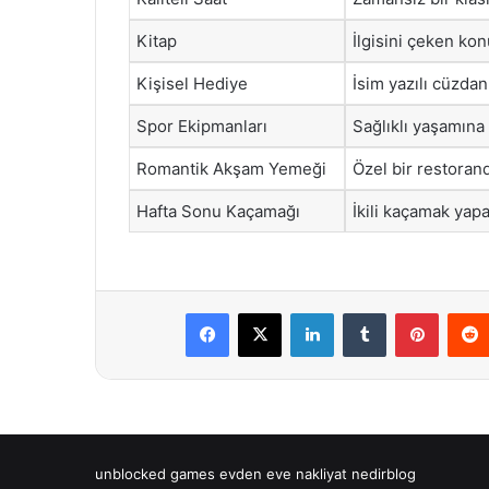
Kitap
İlgisini çeken ko
Kişisel Hediye
İsim yazılı cüzdan
Spor Ekipmanları
Sağlıklı yaşamına
Romantik Akşam Yemeği
Özel bir restoran
Hafta Sonu Kaçamağı
İkili kaçamak yapa
Facebook
X
LinkedIn
Tumblr
Pintere
unblocked games
evden eve nakliyat
nedirblog