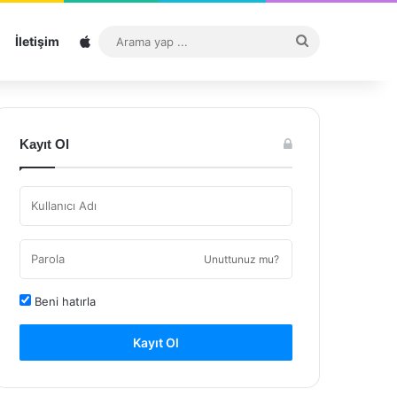
Sitemap
Arama
İletişim
yap
...
Kayıt Ol
Unuttunuz mu?
Beni hatırla
Kayıt Ol