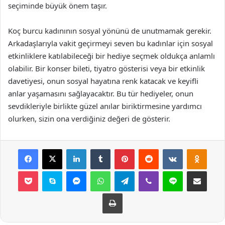
seçiminde büyük önem taşır.
Koç burcu kadınının sosyal yönünü de unutmamak gerekir.
Arkadaşlarıyla vakit geçirmeyi seven bu kadınlar için sosyal
etkinliklere katılabileceği bir hediye seçmek oldukça anlamlı
olabilir. Bir konser bileti, tiyatro gösterisi veya bir etkinlik
davetiyesi, onun sosyal hayatına renk katacak ve keyifli
anlar yaşamasını sağlayacaktır. Bu tür hediyeler, onun
sevdikleriyle birlikte güzel anılar biriktirmesine yardımcı
olurken, sizin ona verdiğiniz değeri de gösterir.
Facebook
X
LinkedIn
Tumblr
Pinterest
Reddit
VKontakte
Odnok
Pocket
Skype
Messenger
WhatsApp
Telegram
Viber
Line
E-Posta ile payla
Yazdır