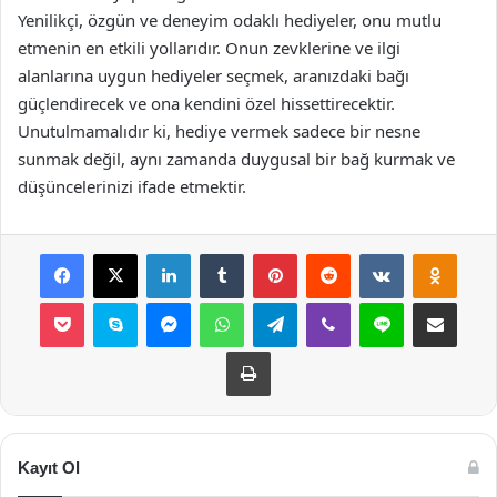
Yenilikçi, özgün ve deneyim odaklı hediyeler, onu mutlu
etmenin en etkili yollarıdır. Onun zevklerine ve ilgi
alanlarına uygun hediyeler seçmek, aranızdaki bağı
güçlendirecek ve ona kendini özel hissettirecektir.
Unutulmamalıdır ki, hediye vermek sadece bir nesne
sunmak değil, aynı zamanda duygusal bir bağ kurmak ve
düşüncelerinizi ifade etmektir.
Facebook
X
LinkedIn
Tumblr
Pinterest
Reddit
VKontakte
Odnok
Pocket
Skype
Messenger
WhatsApp
Telegram
Viber
Line
E-Posta ile payla
Yazdır
Kayıt Ol