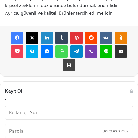
kişisel zevklerini göz önünde bulundurmak önemlidir.
Ayrıca, güvenli ve kaliteli ürünler tercih edilmelidir.
Facebook
X
LinkedIn
Tumblr
Pinterest
Reddit
VKontakte
Odnok
Pocket
Skype
Messenger
WhatsApp
Telegram
Viber
Line
E-Posta ile payla
Yazdır
Kayıt Ol
Unuttunuz mu?