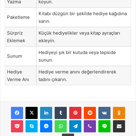
Yazma
koyun.
Kitabı düzgün bir şekilde hediye kağıdına
Paketleme
sarın.
Sürpriz
Küçük hediyelikler veya kitap ayraçları
Eklemek
ekleyin.
Hediyeyi şık bir kutuda veya tepside
Sunum
sunun.
Hediye
Hediye verme anını değerlendirerek
Verme Anı
tadını çıkarın.
Facebook
X
LinkedIn
Tumblr
Pinterest
Reddit
VKontakte
Odnok
Pocket
Skype
Messenger
WhatsApp
Telegram
Viber
Line
E-Posta ile payla
Yazdır