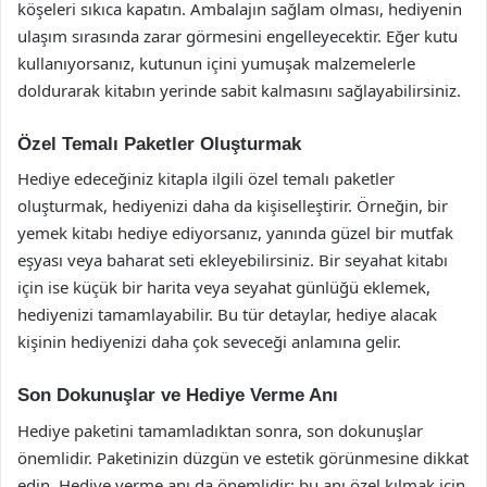
köşeleri sıkıca kapatın. Ambalajın sağlam olması, hediyenin
ulaşım sırasında zarar görmesini engelleyecektir. Eğer kutu
kullanıyorsanız, kutunun içini yumuşak malzemelerle
doldurarak kitabın yerinde sabit kalmasını sağlayabilirsiniz.
Özel Temalı Paketler Oluşturmak
Hediye edeceğiniz kitapla ilgili özel temalı paketler
oluşturmak, hediyenizi daha da kişiselleştirir. Örneğin, bir
yemek kitabı hediye ediyorsanız, yanında güzel bir mutfak
eşyası veya baharat seti ekleyebilirsiniz. Bir seyahat kitabı
için ise küçük bir harita veya seyahat günlüğü eklemek,
hediyenizi tamamlayabilir. Bu tür detaylar, hediye alacak
kişinin hediyenizi daha çok seveceği anlamına gelir.
Son Dokunuşlar ve Hediye Verme Anı
Hediye paketini tamamladıktan sonra, son dokunuşlar
önemlidir. Paketinizin düzgün ve estetik görünmesine dikkat
edin. Hediye verme anı da önemlidir; bu anı özel kılmak için