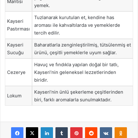
Mantısı
yemek.
Tuzlanarak kurutulan et, kendine has
Kayseri
aroması ile kahvaltılarda ve yemeklerde
Pastırması
tercih edilir.
Kayseri
Baharatlarla zenginleştirilmiş, tütsülenmiş et
Sucuğu
ürünü, çeşitli yemeklerle uyum sağlar.
Havuç ve fındıkla yapılan doğal bir tatlı,
Cezerye
Kayseri’nin geleneksel lezzetlerinden
biridir.
Kayseri’nin ünlü şekerleme çeşitlerinden
Lokum
biri, farklı aromalarla sunulmaktadır.
Facebook
X
LinkedIn
Tumblr
Pinterest
Reddit
VKontakte
Odnok