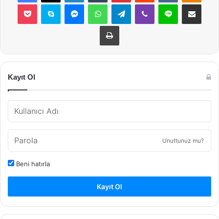
Pocket
Skype
Messenger
WhatsApp
Telegram
Viber
Line
E-Posta ile payla
Yazdır
Kayıt Ol
Unuttunuz mu?
Beni hatırla
Kayıt Ol