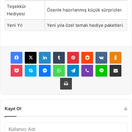
Teşekkür
Özenle hazırlanmış küçük sürprizler.
Hediyesi
Yeni Yıl
Yeni yıla özel temalı hediye paketleri.
Facebook
X
LinkedIn
Tumblr
Pinterest
Reddit
VKontakte
Odnok
Pocket
Skype
Messenger
WhatsApp
Telegram
Viber
Line
E-Posta ile payla
Yazdır
Kayıt Ol