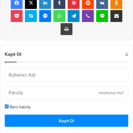
Pocket
Skype
Messenger
WhatsApp
Telegram
Viber
Line
E-Posta ile payla
Yazdır
Kayıt Ol
Unuttunuz mu?
Beni hatırla
Kayıt Ol