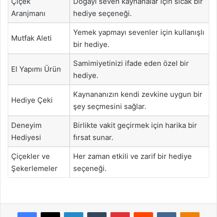
Çiçek
Doğayı seven kaynanalar için sıcak bir
Aranjmanı
hediye seçeneği.
Yemek yapmayı sevenler için kullanışlı
Mutfak Aleti
bir hediye.
Samimiyetinizi ifade eden özel bir
El Yapımı Ürün
hediye.
Kaynananızın kendi zevkine uygun bir
Hediye Çeki
şey seçmesini sağlar.
Deneyim
Birlikte vakit geçirmek için harika bir
Hediyesi
fırsat sunar.
Çiçekler ve
Her zaman etkili ve zarif bir hediye
Şekerlemeler
seçeneği.
Facebook
X
LinkedIn
Tumblr
Pinterest
Reddit
VKontakte
Odnok