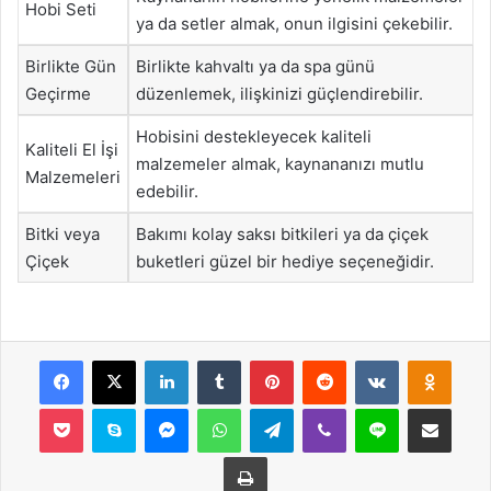
Hobi Seti
ya da setler almak, onun ilgisini çekebilir.
Birlikte Gün
Birlikte kahvaltı ya da spa günü
Geçirme
düzenlemek, ilişkinizi güçlendirebilir.
Hobisini destekleyecek kaliteli
Kaliteli El İşi
malzemeler almak, kaynananızı mutlu
Malzemeleri
edebilir.
Bitki veya
Bakımı kolay saksı bitkileri ya da çiçek
Çiçek
buketleri güzel bir hediye seçeneğidir.
Facebook
X
LinkedIn
Tumblr
Pinterest
Reddit
VKontakte
Odnok
Pocket
Skype
Messenger
WhatsApp
Telegram
Viber
Line
E-Posta ile payla
Yazdır