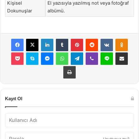
Kişisel
El yazısıyla yazılmış not veya fotoğraf
Dokunuşlar
albümü.
Facebook
X
LinkedIn
Tumblr
Pinterest
Reddit
VKontakte
Odnok
Pocket
Skype
Messenger
WhatsApp
Telegram
Viber
Line
E-Posta ile payla
Yazdır
Kayıt Ol
Unuttunuz mu?