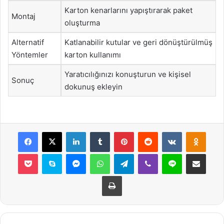
Karton kenarlarını yapıştırarak paket
Montaj
oluşturma
Alternatif
Katlanabilir kutular ve geri dönüştürülmüş
Yöntemler
karton kullanımı
Yaratıcılığınızı konuşturun ve kişisel
Sonuç
dokunuş ekleyin
Facebook
X
LinkedIn
Tumblr
Pinterest
Reddit
VKontakte
Odnok
Pocket
Skype
Messenger
WhatsApp
Telegram
Viber
Line
E-Posta ile payla
Yazdır