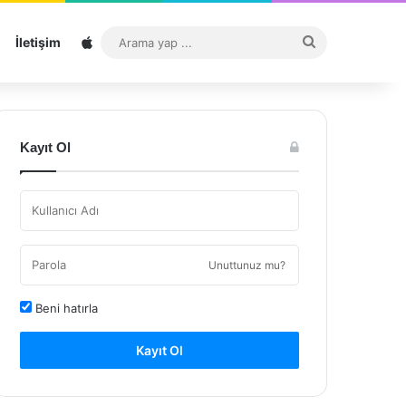
Sitemap
Arama
İletişim
yap
...
Kayıt Ol
Unuttunuz mu?
Beni hatırla
Kayıt Ol