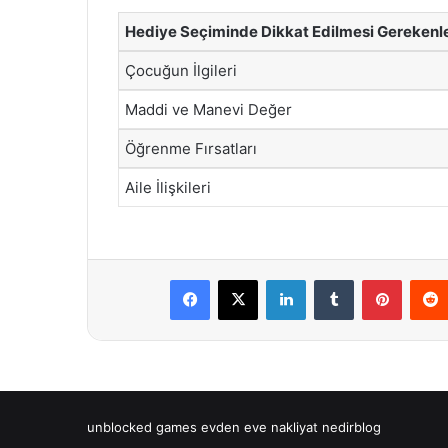
Hediye Seçiminde Dikkat Edilmesi Gerekenl
Çocuğun İlgileri
Maddi ve Manevi Değer
Öğrenme Fırsatları
Aile İlişkileri
Facebook
X
LinkedIn
Tumblr
Pintere
unblocked games
evden eve nakliyat
nedirblog