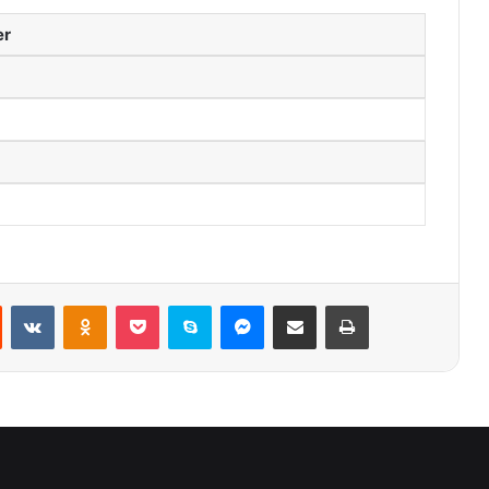
er
st
Reddit
VKontakte
Odnoklassniki
Pocket
Skype
Messenger
E-Posta ile paylaş
Yazdır