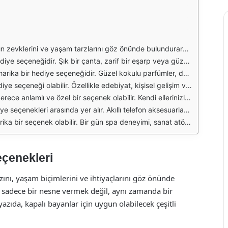
t parçalar her zaman tercih edilenler arasında yer alır. Elbiseler, tunikler ya da şallar gibi kıyafetler, kapalı bayanların gardırobu için harika hediyeler olabilir. Ayrıca, farklı renk ve desen seçenekleri ile kişisel tarzlarına uygun parçalar seçmek de mümkündür.
lerin tamamlayıcısı olarak önemli bir rol oynar ve her kapalı bayanın koleksiyonunda bulunması gereken parçalardır. Aksesuar seçiminde kalite ve tasarım, hediye alırken dikkat edilmesi gereken unsurlar arasında yer alır.
ırmaları açısından teşvik edici olabilir. Bu tür hediyeler, hem kullanışlı hem de kişisel bir dokunuş taşır. Ayrıca, doğal ve organik ürünlere olan ilginin artmasıyla birlikte, bu alanda çeşitli seçenekler mevcuttur.
tif sunar. Kitaplar, bilgi edinmenin yanı sıra, kişisel bir gelişim aracı olarak da önemlidir. Bu nedenle, hediye edilecek kitabın konusunu ve yazarını seçerken alıcının ilgi alanlarını göz önünde bulundurmak gerekir.
l yollarından biridir. Örneğin, el yapımı bir takı, örgü bir şal ya da özel bir çerçeve içinde fotoğraf, kişisel bir dokunuşla anlam kazanır. Bu tür hediyeler, hem emek hem de düşünce içerdiği için her zaman kıymetlidir.
rn yaşamın bir parçası haline gelmiştir. Bu tür hediyeler, hem kullanım kolaylığı sağlar hem de günlük hayatta büyük fayda sunar. Alıcının ihtiyaçlarına uygun bir ürün seçmek, hediyenin değerini artıracaktır.
 yaratma fırsatı sunar. Bu tür hediyeler, sıradan bir nesne yerine, deneyim odaklı bir yaklaşım sergileyerek alıcının hayatına renk katar. Kişisel bir deneyim hediye etmek, her zaman özel bir anlam taşır.
eçenekleri
zını, yaşam biçimlerini ve ihtiyaçlarını göz önünde
 sadece bir nesne vermek değil, aynı zamanda bir
yazıda, kapalı bayanlar için uygun olabilecek çeşitli