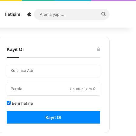
Sitemap
Arama
İletişim
yap
...
Kayıt Ol
Unuttunuz mu?
Beni hatırla
Kayıt Ol