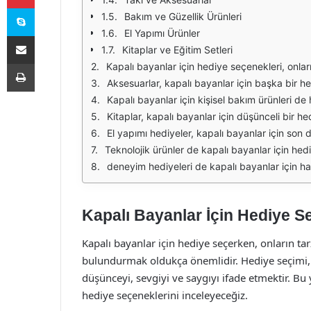
Skype
Bakım ve Güzellik Ürünleri
El Yapımı Ürünler
E-Posta ile paylaş
Kitaplar ve Eğitim Setleri
Yazdır
Kapalı bayanlar için hediye seçenekleri, onların zevklerini ve yaşam tarzlarını göz önünde bulundurarak seçilmelidir. Bu nedenle, hediye seçerken dikkatli bir değerlendirme yapmak önemlidir. Moda açısından, şık ve raha
Aksesuarlar, kapalı bayanlar için başka bir hediye seçeneğidir. Şık bir çanta, zarif bir eşarp veya güzel bir takı seti, hediye edilebilecek özel parçalardır. Aksesuarlar, kıyafet
Kapalı bayanlar için kişisel bakım ürünleri de harika bir hediye seçeneğidir. Güzel kokulu parfümler, doğal içerikli cilt bakım ürünleri veya spa setleri, kendilerine vakit ay
Kitaplar, kapalı bayanlar için düşünceli bir hediye seçeneği olabilir. Özellikle edebiyat, kişisel gelişim veya hobi kitapları, hediye almak isteyenler için güzel bir alterna
El yapımı hediyeler, kapalı bayanlar için son derece anlamlı ve özel bir seçenek olabilir. Kendi ellerinizle hazırlayabileceğiniz bir hediye, alıcının kalbini kazanmanın en güze
Teknolojik ürünler de kapalı bayanlar için hediye seçenekleri arasında yer alır. Akıllı telefon aksesuarları, tabletler veya kablosuz kulaklıklar gibi pratik ürünler, mode
deneyim hediyeleri de kapalı bayanlar için harika bir seçenek olabilir. Bir gün spa deneyimi, sanat atölyesi veya bir konser bileti gibi hediyeler, unutulmaz anılar
Kapalı Bayanlar İçin Hediye S
Kapalı bayanlar için hediye seçerken, onların tar
bulundurmak oldukça önemlidir. Hediye seçimi,
düşünceyi, sevgiyi ve saygıyı ifade etmektir. Bu 
hediye seçeneklerini inceleyeceğiz.