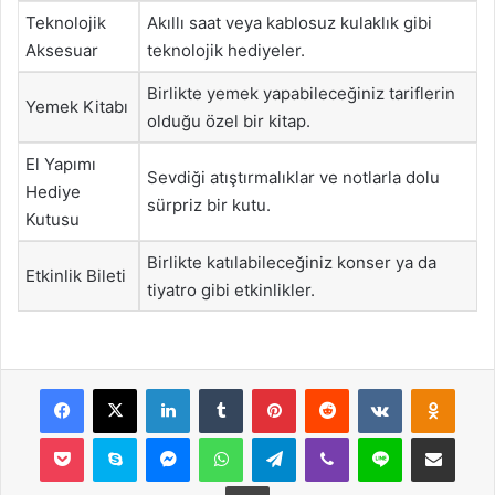
Teknolojik
Akıllı saat veya kablosuz kulaklık gibi
Aksesuar
teknolojik hediyeler.
Birlikte yemek yapabileceğiniz tariflerin
Yemek Kitabı
olduğu özel bir kitap.
El Yapımı
Sevdiği atıştırmalıklar ve notlarla dolu
Hediye
sürpriz bir kutu.
Kutusu
Birlikte katılabileceğiniz konser ya da
Etkinlik Bileti
tiyatro gibi etkinlikler.
Facebook
X
LinkedIn
Tumblr
Pinterest
Reddit
VKontakte
Odnok
Pocket
Skype
Messenger
WhatsApp
Telegram
Viber
Line
E-Posta ile payla
Yazdır