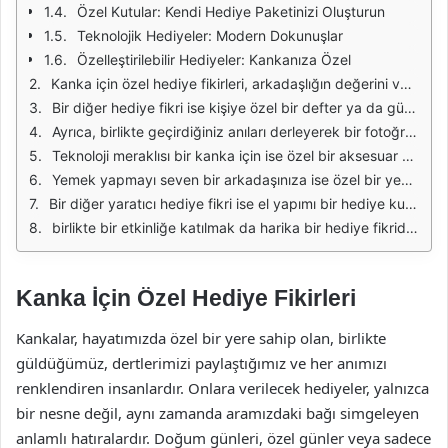
Özel Kutular: Kendi Hediye Paketinizi Oluşturun
Teknolojik Hediyeler: Modern Dokunuşlar
Özelleştirilebilir Hediyeler: Kankanıza Özel
Kanka için özel hediye fikirleri, arkadaşlığın değerini vurgulamak ve ona olan bağlılığınızı göstermek için harika bir yoldur. Bu tür hediyeler, kişisel bir dokunuşla hazırlanmış olursa, daha da anlam kazanır. Örneğin, kankanızın en sevdiği renklerde özel bir tişört tasarlatabilirsiniz. Üzerine birlikte çekilmiş bir fotoğraf ya da anlamlı bir mesaj eklemek, hediyeyi daha da özel kılacaktır.
Bir diğer hediye fikri ise kişiye özel bir defter ya da günlük. Kankanızın hayallerini, hedeflerini ve anılarını yazabileceği bu defter, ona her zaman yanınızda olduğunuzu hatırlatacak. Üzerine onun ismini ya da birlikte geçirdiğiniz özel bir tarihi yazdırarak daha da kişisel hale getirebilirsiniz.
Ayrıca, birlikte geçirdiğiniz anıları derleyerek bir fotoğraf albümü oluşturmak da harika bir hediye fikridir. Bu albümde, birlikte gülüp eğlendiğiniz anların fotoğraflarını yerleştirebilir ve her fotoğrafın altına o anın ne kadar özel olduğunu anlatan kısa notlar ekleyebilirsiniz. Bu, hem duygusal bir hediye olur hem de anılarınızı canlı tutar.
Teknoloji meraklısı bir kanka için ise özel bir aksesuar hediye etmek iyi bir fikir olabilir. Örneğin, bir akıllı saat ya da kablosuz kulaklık, onun günlük yaşamını kolaylaştırırken aynı zamanda şık bir görünüm de kazandırır. Bu tür hediyeleri, onun tarzına uygun renk ve modelde seçmek önemlidir.
Yemek yapmayı seven bir arkadaşınıza ise özel bir yemek kitabı hediye edebilirsiniz. Bu kitabın içine, birlikte yaptığınız yemeklerin tariflerini de ekleyerek ona özel bir dokunuş katabilirsiniz. Ayrıca, beraber bir yemek yapma günü planlayarak bu hediyeyi daha da eğlenceli hale getirebilirsiniz.
Bir diğer yaratıcı hediye fikri ise el yapımı bir hediye kutusu hazırlamaktır. İçine onun en sevdiği atıştırmalıkları, küçük notlar ve belki de bir film veya oyun ekleyerek sürpriz bir hediye oluşturabilirsiniz. Bu kutu, hem düşünceli hem de kişisel bir dokunuş içerir.
birlikte bir etkinliğe katılmak da harika bir hediye fikridir. Konser bileti, tiyatro oyunu veya bir atölye çalışması gibi etkinlikler, birlikte güzel anılar biriktirmenizi sağlar. Bu tür deneyimler, maddi hediyelerden çok daha değerli ve kalıcı olabilir.
Kanka İçin Özel Hediye Fikirleri
Kankalar, hayatımızda özel bir yere sahip olan, birlikte
güldüğümüz, dertlerimizi paylaştığımız ve her anımızı
renklendiren insanlardır. Onlara verilecek hediyeler, yalnızca
bir nesne değil, aynı zamanda aramızdaki bağı simgeleyen
anlamlı hatıralardır. Doğum günleri, özel günler veya sadece