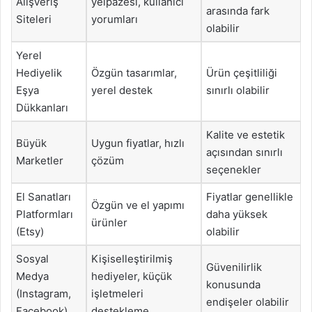
Alışveriş
yelpazesi, kullanıcı
arasında fark
Siteleri
yorumları
olabilir
Yerel
Hediyelik
Özgün tasarımlar,
Ürün çeşitliliği
Eşya
yerel destek
sınırlı olabilir
Dükkanları
Kalite ve estetik
Büyük
Uygun fiyatlar, hızlı
açısından sınırlı
Marketler
çözüm
seçenekler
El Sanatları
Fiyatlar genellikle
Özgün ve el yapımı
Platformları
daha yüksek
ürünler
(Etsy)
olabilir
Sosyal
Kişiselleştirilmiş
Güvenilirlik
Medya
hediyeler, küçük
konusunda
(Instagram,
işletmeleri
endişeler olabilir
Facebook)
destekleme