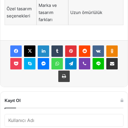
Marka ve
Özel tasarım
tasarım
Uzun ömürlülük
seçenekleri
farkları
Facebook
X
LinkedIn
Tumblr
Pinterest
Reddit
VKontakte
Odnok
Pocket
Skype
Messenger
WhatsApp
Telegram
Viber
Line
E-Posta ile payla
Yazdır
Kayıt Ol