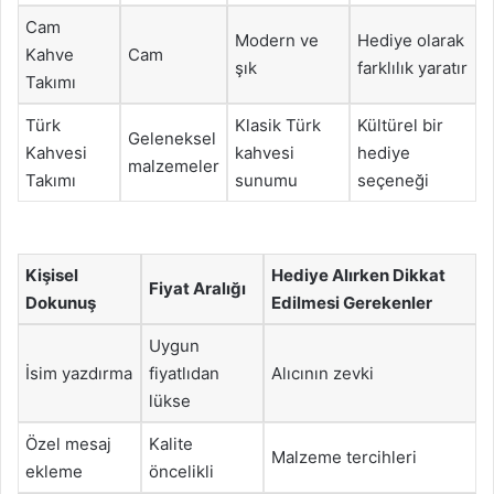
Cam
Modern ve
Hediye olarak
Kahve
Cam
şık
farklılık yaratır
Takımı
Türk
Klasik Türk
Kültürel bir
Geleneksel
Kahvesi
kahvesi
hediye
malzemeler
Takımı
sunumu
seçeneği
Kişisel
Hediye Alırken Dikkat
Fiyat Aralığı
Dokunuş
Edilmesi Gerekenler
Uygun
İsim yazdırma
fiyatlıdan
Alıcının zevki
lükse
Özel mesaj
Kalite
Malzeme tercihleri
ekleme
öncelikli