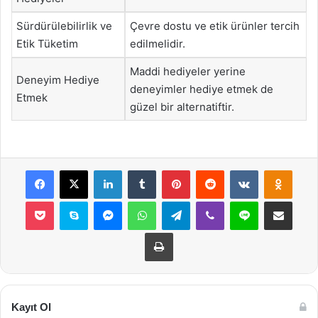
Sürdürülebilirlik ve
Çevre dostu ve etik ürünler tercih
Etik Tüketim
edilmelidir.
Maddi hediyeler yerine
Deneyim Hediye
deneyimler hediye etmek de
Etmek
güzel bir alternatiftir.
Facebook
X
LinkedIn
Tumblr
Pinterest
Reddit
VKontakte
Odnok
Pocket
Skype
Messenger
WhatsApp
Telegram
Viber
Line
E-Posta ile payla
Yazdır
Kayıt Ol