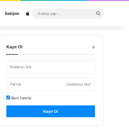
Sitemap
Arama
İletişim
yap
...
Kayıt Ol
Unuttunuz mu?
Beni hatırla
Kayıt Ol