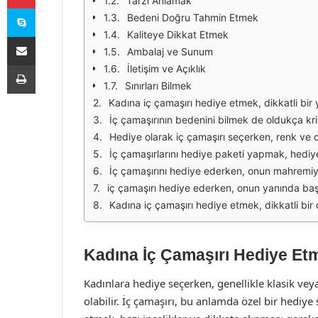
Tarzı Anlamak
Skype
Bedeni Doğru Tahmin Etmek
Kaliteye Dikkat Etmek
E-Posta ile paylaş
Ambalaj ve Sunum
Yazdır
İletişim ve Açıklık
Sınırları Bilmek
Kadına iç çamaşırı hediye etmek, dikkatli bir yaklaşım gerektiren özel bir durumdur. Bu tür hediyeler, samimiyetin ve bağlılığın bir sembolü olabilir, ancak doğru seçimler yapmadığınızda yanlış anlaşılmalara neden olabilir. İlk o
İç çamaşırının bedenini bilmek de oldukça kritik bir noktadır. Yanlış beden seçimi, hediye ettiğiniz parçanın kullanılmamasına yol açabilir. Eğer onun bedenini bilmiyorsanız, on
Hediye olarak iç çamaşırı seçerken, renk ve desenler de büyük bir rol oynar. Klasik renkler genellikle daha güvenli bir seçimdir; siyah, beyaz veya ten rengi gibi. Ancak, eğer hediye ettiğiniz kişi daha cesur ve renkli tasarımla
İç çamaşırlarını hediye paketi yapmak, hediyenizin sunumunu önemli ölçüde artırır. Güzel bir paket, hediye ettiğiniz kişinin kendisini özel hissetmesini sağlar. Ayrıca, hed
İç çamaşırını hediye ederken, onun mahremiyetine saygı göstermek de önemlidir. Bu nedenle, hediye verirken özel bir ortam seçmek, onun rahat hissetmesini sağlayabi
iç çamaşırı hediye ederken, onun yanında başka bir hediye ile birlikte vermek de güzel bir fikir olabilir. Örneğin, bir parfüm veya şık bir sabahlı
Kadına iç çamaşırı hediye etmek, dikkatli bir düşünce ve planlama gerektirir. Doğru seçimler yapmak, ilişkinizin kalitesini artır
Kadına İç Çamaşırı Hediye Etme
Kadınlara hediye seçerken, genellikle klasik vey
olabilir. İç çamaşırı, bu anlamda özel bir hediye