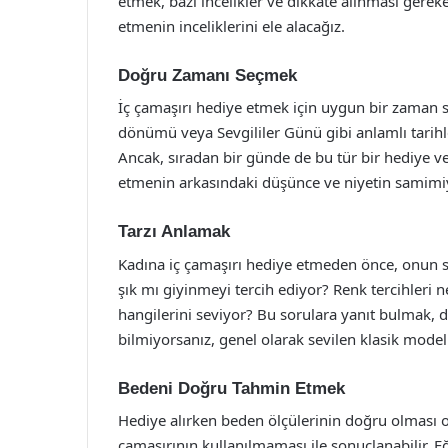
etmek, bazı incelikler ve dikkate alınması gerek
etmenin inceliklerini ele alacağız.
Doğru Zamanı Seçmek
İç çamaşırı hediye etmek için uygun bir zaman 
dönümü veya Sevgililer Günü gibi anlamlı tarihler
Ancak, sıradan bir günde de bu tür bir hediye ver
etmenin arkasındaki düşünce ve niyetin samimiy
Tarzı Anlamak
Kadına iç çamaşırı hediye etmeden önce, onun sti
şık mı giyinmeyi tercih ediyor? Renk tercihleri n
hangilerini seviyor? Bu sorulara yanıt bulmak, 
bilmiyorsanız, genel olarak sevilen klasik modell
Bedeni Doğru Tahmin Etmek
Hediye alırken beden ölçülerinin doğru olması o
çamaşırının kullanılmaması ile sonuçlanabilir. E