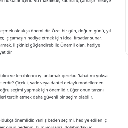
en noktalar içerir. Bu makalede, kadına iç çamaşırı hediye
seçmek oldukça önemlidir. Özel bir gün, doğum günü, yıl
, iç çamaşırı hediye etmek için ideal fırsatlar sunar.
mek, ilişkinizi güçlendirebilir. Önemli olan, hediye
etidir.
lini ve tercihlerini iyi anlamak gerekir. Rahat mı yoksa
elerdir? Çiçekli, sade veya dantel detaylı modellerden
doğru seçimi yapmak için önemlidir. Eğer onun tarzını
eri tercih etmek daha güvenli bir seçim olabilir.
ldukça önemlidir. Yanlış beden seçimi, hediye edilen iç
ğer onun bedenini bilmiyorsanız, dolabındaki iç