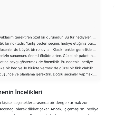
larak, hediye edeceğiniz kadının stilini ve zevklerini iyi tanımalısınız. Her kadının iç çamaşırı tercihleri farklıdır; bazıları sade ve klasik parçaları tercih ederken, bazıları renkli ve cesur tasarımlardan hoşlanır. Bu nedenle, onun tarzını göz önünde bulundurmak çok önemlidir.
unla iç çamaşırı alışverişi yaparak ya da arkadaşlarından bilgi alarak bu detayı öğrenebilirsiniz. Beden bilgisi, hem hediye ettiğiniz parçanın rahatlığı hem de onun kendini iyi hissetmesi açısından son derece önemlidir.
rdan hoşlanıyorsa, onun zevkine uygun daha canlı renkler ve desenler de tercih edilebilir. Bunun yanı sıra, iç çamaşırının kalitesi de dikkate alınmalıdır. Pamuk, dantel veya saten gibi kaliteli malzemelerden yapılmış parçalar, hem şıklık hem de konfor açısından tercih edilmelidir.
iye verirken bir not bırakmak da güzel bir dokunuş olabilir. Bu notta, neden bu hediyeyi seçtiğinizi veya ona olan duygularınızı ifade edebilirsiniz. Bu tür kişisel dokunuşlar, hediyenizi daha anlamlı kılacaktır.
lir. Kalabalık bir ortamda, hediye vermek yerine daha samimi ve özel bir an yaratmak daha uygun olabilir. Bu, hem hediye ettiğiniz kadının kendini özel hissetmesini sağlar hem de ilişkinizi güçlendirir.
k ile birlikte iç çamaşırı hediye etmek, onu daha özel kılabilir. Bu tür kombinasyonlar, hediye seçiminde yaratıcılığınızı konuşturmanıza olanak tanır ve ona olan ilginizi gösterir.
abilir ve ona olan ilginizi daha da derinleştirebilir. Bu özel hediye, doğru bir yaklaşımla verildiğinde, hem sizi hem de hediye ettiğiniz kişiyi mutlu edecektir.
nin İncelikleri
a kişisel seçenekler arasında bir denge kurmak zor
 seçeneği olarak dikkat çeker. Ancak, iç çamaşırını hediye