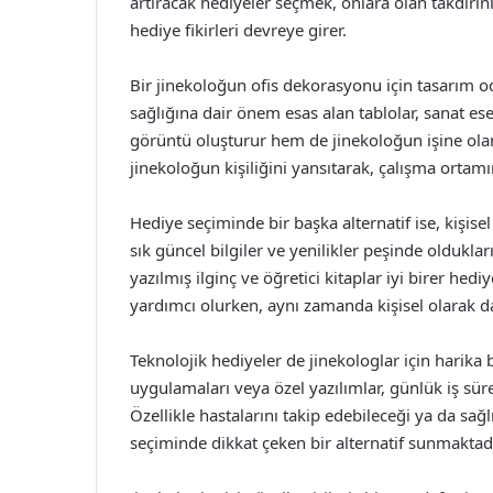
artıracak hediyeler seçmek, onlara olan takdirini
hediye fikirleri devreye girer.
Bir jinekoloğun ofis dekorasyonu için tasarım oda
sağlığına dair önem esas alan tablolar, sanat eserl
görüntü oluşturur hem de jinekoloğun işine olan 
jinekoloğun kişiliğini yansıtarak, çalışma ortamını
Hediye seçiminde bir başka alternatif ise, kişisel 
sık güncel bilgiler ve yenilikler peşinde olduklar
yazılmış ilginç ve öğretici kitaplar iyi birer hediy
yardımcı olurken, aynı zamanda kişisel olarak d
Teknolojik hediyeler de jinekologlar için harika bir
uygulamaları veya özel yazılımlar, günlük iş süre
Özellikle hastalarını takip edebileceği ya da sağ
seçiminde dikkat çeken bir alternatif sunmaktadı