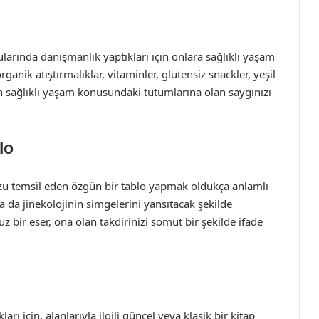
ularında danışmanlık yaptıkları için onlara sağlıklı yaşam
rganik atıştırmalıklar, vitaminler, glutensiz snackler, yeşil
rın sağlıklı yaşam konusundaki tutumlarına olan saygınızı
lo
zu temsil eden özgün bir tablo yapmak oldukça anlamlı
ya da jinekolojinin simgelerini yansıtacak şekilde
z bir eser, ona olan takdirinizi somut bir şekilde ifade
rı için, alanlarıyla ilgili güncel veya klasik bir kitap