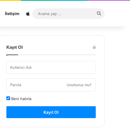
Sitemap
Arama
İletişim
yap
...
Kayıt Ol
Unuttunuz mu?
Beni hatırla
Kayıt Ol