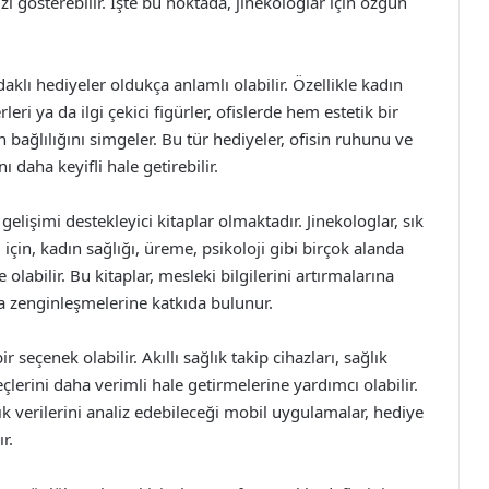
zi gösterebilir. İşte bu noktada, jinekologlar için özgün
klı hediyeler oldukça anlamlı olabilir. Özellikle kadın
eri ya da ilgi çekici figürler, ofislerde hem estetik bir
bağlılığını simgeler. Bu tür hediyeler, ofisin ruhunu ve
 daha keyifli hale getirebilir.
gelişimi destekleyici kitaplar olmaktadır. Jinekologlar, sık
ı için, kadın sağlığı, üreme, psikoloji gibi birçok alanda
e olabilir. Bu kitaplar, mesleki bilgilerini artırmalarına
a zenginleşmelerine katkıda bulunur.
 seçenek olabilir. Akıllı sağlık takip cihazları, sağlık
çlerini daha verimli hale getirmelerine yardımcı olabilir.
lık verilerini analiz edebileceği mobil uygulamalar, hediye
r.