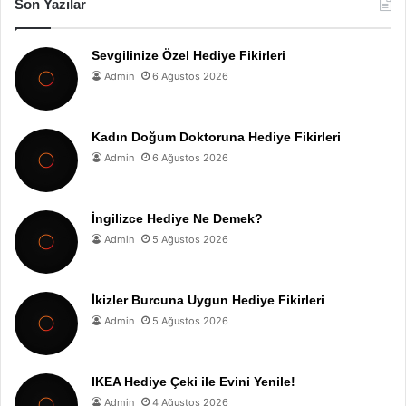
Son Yazılar
Sevgilinize Özel Hediye Fikirleri
Admin
6 Ağustos 2026
Kadın Doğum Doktoruna Hediye Fikirleri
Admin
6 Ağustos 2026
İngilizce Hediye Ne Demek?
Admin
5 Ağustos 2026
İkizler Burcuna Uygun Hediye Fikirleri
Admin
5 Ağustos 2026
IKEA Hediye Çeki ile Evini Yenile!
Admin
4 Ağustos 2026