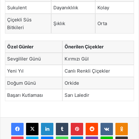
Sukulent
Dayanıklılık
Kolay
Çiçekli Süs
Şıklık
Orta
Bitkileri
Özel Günler
Önerilen Çiçekler
Sevgililer Günü
Kırmızı Gül
Yeni Yıl
Canlı Renkli Çiçekler
Doğum Günü
Orkide
Başarı Kutlaması
Sarı Laledir
Facebook
X
LinkedIn
Tumblr
Pinterest
Reddit
VKontakte
Odnok
Pocket
Skype
Messenger
WhatsApp
Telegram
Viber
Line
E-Posta ile payla