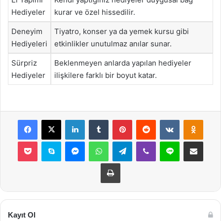
Hediyeler
kurar ve özel hissedilir.
Deneyim
Tiyatro, konser ya da yemek kursu gibi
Hediyeleri
etkinlikler unutulmaz anılar sunar.
Sürpriz
Beklenmeyen anlarda yapılan hediyeler
Hediyeler
ilişkilere farklı bir boyut katar.
Facebook
X
LinkedIn
Tumblr
Pinterest
Reddit
VKontakte
Odnok
Pocket
Skype
Messenger
WhatsApp
Telegram
Viber
Line
E-Posta ile payla
Yazdır
Kayıt Ol