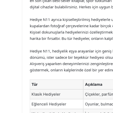
en son çıkan best-seller kitaplar, spor tutkunları
dijital cihazlar bulabilirsiniz. Herkes için uygun
Hediye N11 ayrıca kişiselleştirilmiş hediyelerle 
kupalardan fotoğraf çerçevelerine kadar birçok ö
Kişisel dokunuşlarla hediyelerinizi özelleştirm
harika bir fırsattır. Bu tür hediyeler, onların kalp
Hediye N11, hediyelik eşya arayanlar için geniş 
dönümü, ister sadece bir teşekkür hediyesi ol
Alışveriş yaparken deneyimlerinizi zenginleşti
göstermek, onların kalplerinde özel bir yer edin
Tür
Açıklama
Klasik Hediyeler
Çiçekler, parfü
Eğlenceli Hediyeler
Oyunlar, bulmaca