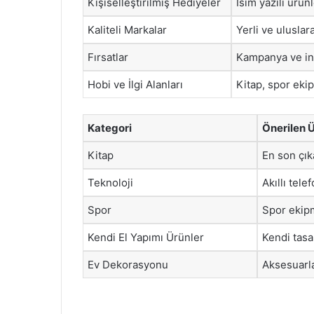
Kişiselleştirilmiş Hediyeler
İsim yazılı ürün
Kaliteli Markalar
Yerli ve uluslar
Fırsatlar
Kampanya ve ind
Hobi ve İlgi Alanları
Kitap, spor ekip
Kategori
Önerilen 
Kitap
En son çık
Teknoloji
Akıllı tele
Spor
Spor ekipm
Kendi El Yapımı Ürünler
Kendi tasa
Ev Dekorasyonu
Aksesuarla