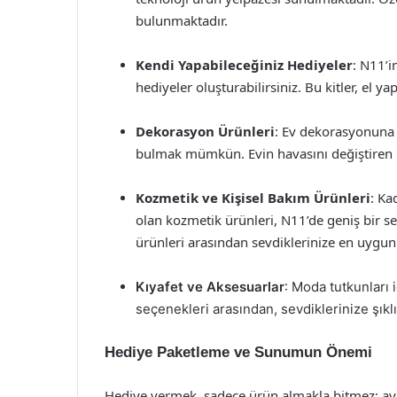
bulunmaktadır.
Kendi Yapabileceğiniz Hediyeler
: N11’i
hediyeler oluşturabilirsiniz. Bu kitler, el y
Dekorasyon Ürünleri
: Ev dekorasyonuna 
bulmak mümkün. Evin havasını değiştiren k
Kozmetik ve Kişisel Bakım Ürünleri
: Ka
olan kozmetik ürünleri, N11’de geniş bir seç
ürünleri arasından sevdiklerinize en uygun o
Kıyafet ve Aksesuarlar
: Moda tutkunları 
seçenekleri arasından, sevdiklerinize şıklı
Hediye Paketleme ve Sunumun Önemi
Hediye vermek, sadece ürün almakla bitmez; a