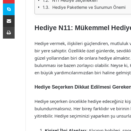
N11 Hediye Seçenekleri
Skype
Hediye Paketleme ve Sunumun Önemi
E-Posta ile paylaş
Hediye N11: Mükemmel Hediye 
Yazdır
Hediye vermek, ilişkileri güçlendiren, mutlulu
bir yere sahiptir. Özellikle özel günlerde, sevd
güzel yollarından biri de onlara hediye almaktır. 
bulunması ise bazen zorlayıcı olabilir. Neyse ki,
en büyük yardımcılarımızdan biri haline gelmişti
Hediye Seçerken Dikkat Edilmesi Gereken
Hediye seçerken öncelikle hediye edeceğiniz kişi
bulundurmalısınız. Her birey farklıdır ve birinin
yitirebilir. Hediye seçiminizi yaparken şu unsurl
Kişisel İlgi Alanları
: Alıcının hobileri, sp