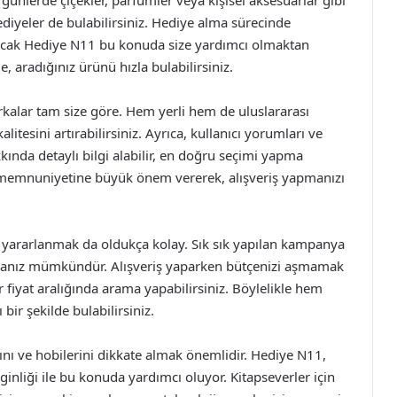
 günlerde çiçekler, parfümler veya kişisel aksesuarlar gibi
hediyeler de bulabilirsiniz. Hediye alma sürecinde
 ancak Hediye N11 bu konuda size yardımcı olmaktan
, aradığınız ürünü hızla bulabilirsiniz.
rkalar tam size göre. Hem yerli hem de uluslararası
itesini artırabilirsiniz. Ayrıca, kullanıcı yorumları ve
kında detaylı bilgi alabilir, en doğru seçimi yapma
i memnuniyetine büyük önem vererek, alışveriş yapmanızı
yararlanmak da oldukça kolay. Sık sık yapılan kampanya
lmanız mümkündür. Alışveriş yaparken bütçenizi aşmamak
bir fiyat aralığında arama yapabilirsiniz. Böylelikle hem
 bir şekilde bulabilirsiniz.
arını ve hobilerini dikkate almak önemlidir. Hediye N11,
ginliği ile bu konuda yardımcı oluyor. Kitapseverler için