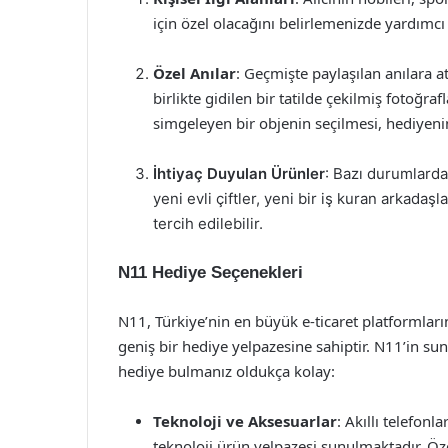
için özel olacağını belirlemenizde yardımcı 
Özel Anılar
: Geçmişte paylaşılan anılara a
birlikte gidilen bir tatilde çekilmiş fotoğr
simgeleyen bir objenin seçilmesi, hediyenin 
İhtiyaç Duyulan Ürünler
: Bazı durumlarda,
yeni evli çiftler, yeni bir iş kuran arkadaş
tercih edilebilir.
N11 Hediye Seçenekleri
N11, Türkiye’nin en büyük e-ticaret platformları
geniş bir hediye yelpazesine sahiptir. N11’in sun
hediye bulmanız oldukça kolay:
Teknoloji ve Aksesuarlar
: Akıllı telefonl
teknoloji ürün yelpazesi sunulmaktadır. Özel