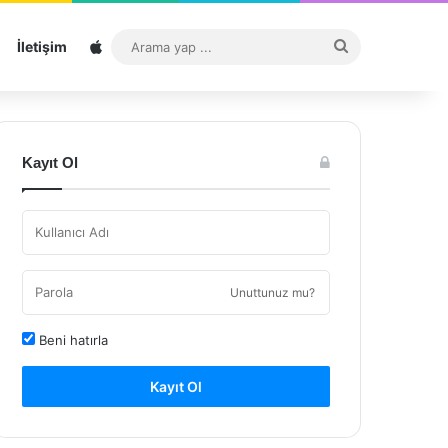
Sitemap
Arama
İletişim
yap
...
Kayıt Ol
Unuttunuz mu?
Beni hatırla
Kayıt Ol