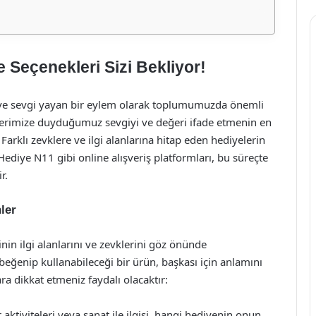
Seçenekleri Sizi Bekliyor!
k ve sevgi yayan bir eylem olarak toplumumuzda önemli
iklerimize duyduğumuz sevgiyi ve değeri ifade etmenin en
Farklı zevklere ve ilgi alanlarına hitap eden hediyelerin
 Hediye N11 gibi online alışveriş platformları, bu süreçte
r.
ler
nin ilgi alanlarını ve zevklerini göz önünde
 beğenip kullanabileceği bir ürün, başkası için anlamını
ara dikkat etmeniz faydalı olacaktır:
or aktiviteleri veya sanat ile ilgisi, hangi hediyenin onun