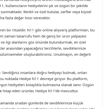
1, kullanıcıların hediyelerini şık ve özgün bir şekilde
sunmaktadır. Renkli ve özel kutular, zarflar veya kişisel
aha fazla değer hissi verecektir.
ren bir ritüeldir. N11 gibi online alışveriş platformları, bu
 hem zaman tasarrufu hem de geniş bir ürün yelpazesi
i ve ilgi alanlarını göz önünde bulundurmak, en özel
er arasından yapacağınız tercihlerle, sevdiklerinize
 gülümsemeler oluşturabilirsiniz. Unutmayın, en değerli
ir. Sevdiğiniz insanlara doğru hediyeyi bulmak, onları
e bu noktada Hediye N11 devreye giriyor. Bu platform,
ygun hediyeleri kolaylıkla bulmasına olanak tanır. Özgün
e hitap eden ürünler, Hediye N11’de mevcuttur.
 zamanda sıradan günlerde de sevdiklerinize küçük