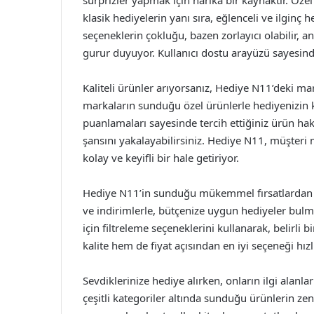
sürprizler yapmak için harika bir kaynaktır. Özel
klasik hediyelerin yanı sıra, eğlenceli ve ilginç 
seçeneklerin çokluğu, bazen zorlayıcı olabilir,
gurur duyuyor. Kullanıcı dostu arayüzü sayesinde
Kaliteli ürünler arıyorsanız, Hediye N11’deki ma
markaların sunduğu özel ürünlerle hediyenizin kal
puanlamaları sayesinde tercih ettiğiniz ürün hak
şansını yakalayabilirsiniz. Hediye N11, müşter
kolay ve keyifli bir hale getiriyor.
Hediye N11’in sunduğu mükemmel fırsatlardan 
ve indirimlerle, bütçenize uygun hediyeler bu
için filtreleme seçeneklerini kullanarak, belirli 
kalite hem de fiyat açısından en iyi seçeneği hızlı
Sevdiklerinize hediye alırken, onların ilgi alanl
çeşitli kategoriler altında sunduğu ürünlerin zen