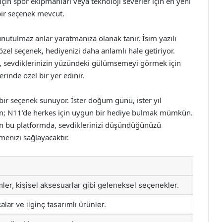
 için spor ekipmanları veya teknoloji severler için en yeni
 bir seçenek mevcut.
unutulmaz anlar yaratmanıza olanak tanır. İsim yazılı
zel seçenek, hediyenizi daha anlamlı hale getiriyor.
ek, sevdiklerinizin yüzündeki gülümsemeyi görmek için
lerinde özel bir yer edinir.
bir seçenek sunuyor. İster doğum günü, ister yıl
sun; N11’de herkes için uygun bir hediye bulmak mümkün.
ren bu platformda, sevdiklerinizi düşündüğünüzü
menizi sağlayacaktır.
mler, kişisel aksesuarlar gibi geleneksel seçenekler.
lar ve ilginç tasarımlı ürünler.