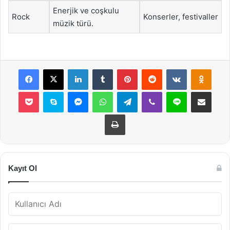
Enerjik ve coşkulu
Rock
Konserler, festivaller
müzik türü.
Facebook
X
LinkedIn
Tumblr
Pinterest
Reddit
VKontakte
Odnok
Pocket
Skype
Messenger
WhatsApp
Telegram
Viber
Line
E-Posta ile payla
Yazdır
Kayıt Ol