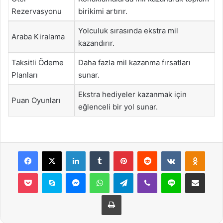
Rezervasyonu
birikimi artırır.
Yolculuk sırasında ekstra mil
Araba Kiralama
kazandırır.
Taksitli Ödeme
Daha fazla mil kazanma fırsatları
Planları
sunar.
Ekstra hediyeler kazanmak için
Puan Oyunları
eğlenceli bir yol sunar.
Facebook
X
LinkedIn
Tumblr
Pinterest
Reddit
VKontakte
Odnok
Pocket
Skype
Messenger
WhatsApp
Telegram
Viber
Line
E-Posta ile payla
Yazdır