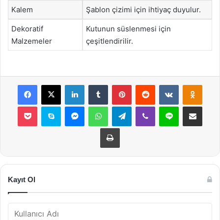
Kalem
Şablon çizimi için ihtiyaç duyulur.
Dekoratif
Kutunun süslenmesi için
Malzemeler
çeşitlendirilir.
Facebook
X
LinkedIn
Tumblr
Pinterest
Reddit
VKontakte
Odnok
Pocket
Skype
Messenger
WhatsApp
Telegram
Viber
Line
E-Posta ile payla
Yazdır
Kayıt Ol