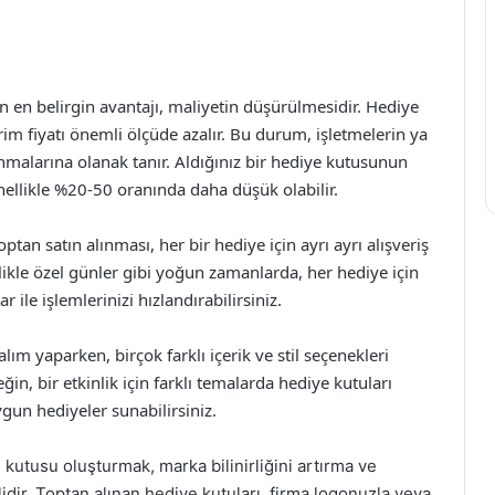
 en belirgin avantajı, maliyetin düşürülmesidir. Hediye
irim fiyatı önemli ölçüde azalır. Bu durum, işletmelerin ya
anmalarına olanak tanır. Aldığınız bir hediye kutusunun
enellikle %20-50 oranında daha düşük olabilir.
optan satın alınması, her bir hediye için ayrı ayrı alışveriş
likle özel günler gibi yoğun zamanlarda, her hediye için
le işlemlerinizi hızlandırabilirsiniz.
alım yaparken, birçok farklı içerik ve stil seçenekleri
in, bir etkinlik için farklı temalarda hediye kutuları
uygun hediyeler sunabilirsiniz.
e kutusu oluşturmak, marka bilinirliğini artırma ve
dir. Toptan alınan hediye kutuları, firma logonuzla veya