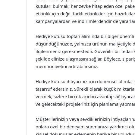
kutuları bulmak, her zevke hitap eden özel pake
etkinlik için değil, farklı etkinlikler için hazırlı
kampanyalardan ve indirimlerdendir de yararlana
Hediye kutusu toptan alımında bir diğer önemli 
düşündüğünüzde, yalnızca ürünün maliyetiyle değ
ilgilenmeniz gerekmektedir. Güvenilir bir tedari
şekilde elinize ulaşmasını sağlar. Böylece, sipar
memnuniyetini artırabilirsiniz.
Hediye kutusu ihtiyacınız için dönemsel alımla
tasarruf edersiniz. Sürekli olarak küçük miktarl
vermek, sizlere birçok açıdan avantaj sağlayacak
ve gelecekteki projeleriniz için planlama yapman
Müşterilerinizin veya sevdiklerinizin ihtiyaçlar
onlara özel bir deneyim sunmanıza yardımcı olur.
kişisel dokunuşlar eklemenin harika bir yoludu