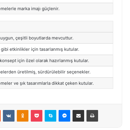
melerle marka imajı güçlenir.
 uygun, çeşitli boyutlarda mevcuttur.
bi etkinlikler için tasarlanmış kutular.
 konsept için özel olarak hazırlanmış kutular.
lerden üretilmiş, sürdürülebilir seçenekler.
meler ve şık tasarımlarla dikkat çeken kutular.
st
Reddit
VKontakte
Odnoklassniki
Pocket
Skype
Messenger
E-Posta ile paylaş
Yazdır