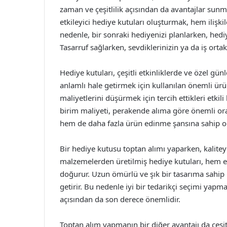
zaman ve çeşitlilik açısından da avantajlar sunmak
etkileyici hediye kutuları oluşturmak, hem ilişkil
nedenle, bir sonraki hediyenizi planlarken, he
Tasarruf sağlarken, sevdiklerinizin ya da iş or
Hediye kutuları, çeşitli etkinliklerde ve özel gü
anlamlı hale getirmek için kullanılan önemli ürü
maliyetlerini düşürmek için tercih ettikleri etkili 
birim maliyeti, perakende alıma göre önemli or
hem de daha fazla ürün edinme şansına sahip o
Bir hediye kutusu toptan alımı yaparken, kaliteyi
malzemelerden üretilmiş hediye kutuları, hem e
doğurur. Uzun ömürlü ve şık bir tasarıma sahip k
getirir. Bu nedenle iyi bir tedarikçi seçimi yapm
açısından da son derece önemlidir.
Toptan alım yapmanın bir diğer avantajı da çeşit