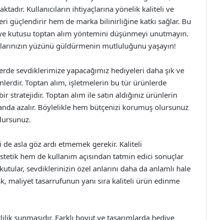
tadır. Kullanıcıların ihtiyaçlarına yönelik kaliteli ve
eri güçlendirir hem de marka bilinirliğine katkı sağlar. Bu
diye kutusu toptan alım yöntemini düşünmeyi unutmayın.
taklarınızın yüzünü güldürmenin mutluluğunu yaşayın!
nlerde sevdiklerimize yapacağımız hediyeleri daha şık ve
nlerdir. Toptan alım, işletmelerin bu tür ürünlerde
bir stratejidir. Toptan alım ile satın aldığınız ürünlerin
anda azalır. Böylelikle hem bütçenizi korumuş olursunuz
lursunuz.
 de asla göz ardı etmemek gerekir. Kaliteli
stetik hem de kullanım açısından tatmin edici sonuçlar
utular, sevdiklerinizin özel anlarını daha da anlamlı hale
ak, maliyet tasarrufunun yanı sıra kaliteli ürün edinme
lilik sunmasıdır. Farklı boyut ve tasarımlarda hediye