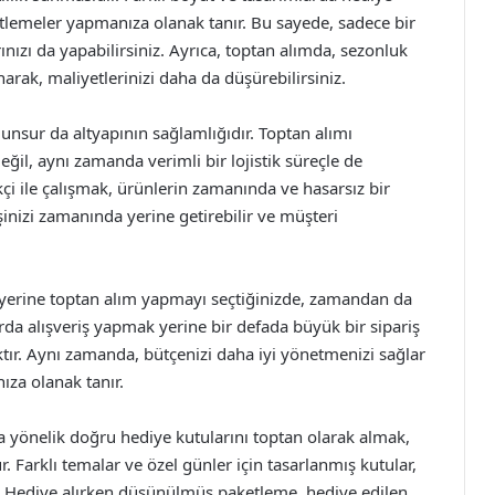
tlemeler yapmanıza olanak tanır. Bu sayede, sadece bir
klarınızı da yapabilirsiniz. Ayrıca, toptan alımda, sezonluk
rak, maliyetlerinizi daha da düşürebilirsiniz.
unsur da altyapının sağlamlığıdır. Toptan alımı
il, aynı zamanda verimli bir lojistik süreçle de
kçi ile çalışmak, ürünlerin zamanında ve hasarsız bir
işinizi zamanında yerine getirebilir ve müşteri
r yerine toptan alım yapmayı seçtiğinizde, zamandan da
arda alışveriş yapmak yerine bir defada büyük bir sipariş
tır. Aynı zamanda, bütçenizi daha iyi yönetmenizi sağlar
ıza olanak tanır.
ına yönelik doğru hediye kutularını toptan olarak almak,
 Farklı temalar ve özel günler için tasarlanmış kutular,
r. Hediye alırken düşünülmüş paketleme, hediye edilen