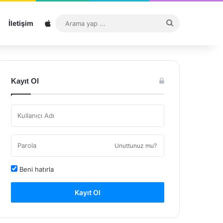
Sitemap
Arama
İletişim
yap
...
Kayıt Ol
Unuttunuz mu?
Beni hatırla
Kayıt Ol