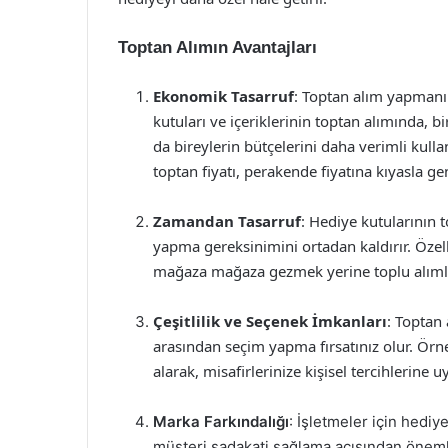
Toptan Alımın Avantajları
Ekonomik Tasarruf
: Toptan alım yapmanın
kutuları ve içeriklerinin toptan alımında, b
da bireylerin bütçelerini daha verimli kull
toptan fiyatı, perakende fiyatına kıyasla g
Zamandan Tasarruf
: Hediye kutularının t
yapma gereksinimini ortadan kaldırır. Özel
mağaza mağaza gezmek yerine toplu alımlar i
Çeşitlilik ve Seçenek İmkanları
: Toptan 
arasından seçim yapma fırsatınız olur. Örneğ
alarak, misafirlerinize kişisel tercihlerine 
Marka Farkındalığı
: İşletmeler için hediy
müşteri sadakati sağlama açısından önemli