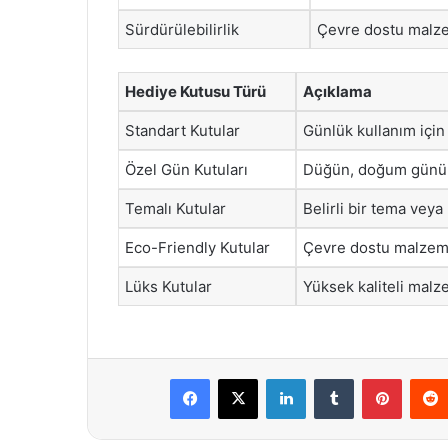
Sürdürülebilirlik
Çevre dostu malze
Hediye Kutusu Türü
Açıklama
Standart Kutular
Günlük kullanım için
Özel Gün Kutuları
Düğün, doğum günü gi
Temalı Kutular
Belirli bir tema veya
Eco-Friendly Kutular
Çevre dostu malzeme
Lüks Kutular
Yüksek kaliteli malze
Facebook
X
LinkedIn
Tumblr
Pintere