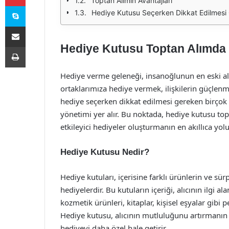
Toptan Alımın Avantajları
Skype
Hediye Kutusu Seçerken Dikkat Edilmesi
E-Posta ile paylaş
Hediye Kutusu Toptan Alımda 
Yazdır
Hediye verme geleneği, insanoğlunun en eski alı
ortaklarımıza hediye vermek, ilişkilerin güçlenm
hediye seçerken dikkat edilmesi gereken birçok 
yönetimi yer alır. Bu noktada, hediye kutusu t
etkileyici hediyeler oluşturmanın en akıllıca yol
Hediye Kutusu Nedir?
Hediye kutuları, içerisine farklı ürünlerin ve sü
hediyelerdir. Bu kutuların içeriği, alıcının ilgi ala
kozmetik ürünleri, kitaplar, kişisel eşyalar gibi p
Hediye kutusu, alıcının mutluluğunu artırmanın
hediyeyi daha özel hale getirir.