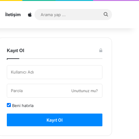
Sitemap
Arama
İletişim
yap
...
Kayıt Ol
Unuttunuz mu?
Beni hatırla
Kayıt Ol