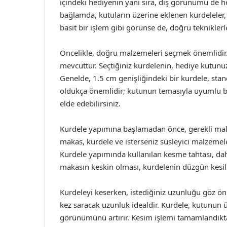
içindeki hediyenin yanı sıra, dış görünümü de h
bağlamda, kutuların üzerine eklenen kurdeleler, h
basit bir işlem gibi görünse de, doğru tekniklerle
Öncelikle, doğru malzemeleri seçmek önemlidir. 
mevcuttur. Seçtiğiniz kurdelenin, hediye kutun
Genelde, 1.5 cm genişliğindeki bir kurdele, sta
oldukça önemlidir; kutunun temasıyla uyumlu b
elde edebilirsiniz.
Kurdele yapımına başlamadan önce, gerekli malz
makas, kurdele ve isterseniz süsleyici malzemel
Kurdele yapımında kullanılan kesme tahtası, da
makasın keskin olması, kurdelenin düzgün kesil
Kurdeleyi keserken, istediğiniz uzunluğu göz ön
kez saracak uzunluk idealdir. Kurdele, kutunun ü
görünümünü artırır. Kesim işlemi tamamlandıkta