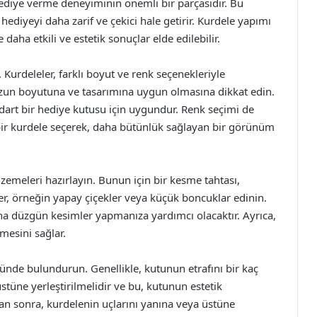
ediye verme deneyiminin önemli bir parçasıdır. Bu
ediyeyi daha zarif ve çekici hale getirir. Kurdele yapımı
 daha etkili ve estetik sonuçlar elde edilebilir.
Kurdeleler, farklı boyut ve renk seçenekleriyle
uzun boyutuna ve tasarımına uygun olmasına dikkat edin.
ndart bir hediye kutusu için uygundur. Renk seçimi de
ir kurdele seçerek, daha bütünlük sağlayan bir görünüm
emeleri hazırlayın. Bunun için bir kesme tahtası,
er, örneğin yapay çiçekler veya küçük boncuklar edinin.
ha düzgün kesimler yapmanıza yardımcı olacaktır. Ayrıca,
mesini sağlar.
ünde bulundurun. Genellikle, kutunun etrafını bir kaç
stüne yerleştirilmelidir ve bu, kutunun estetik
n sonra, kurdelenin uçlarını yanına veya üstüne