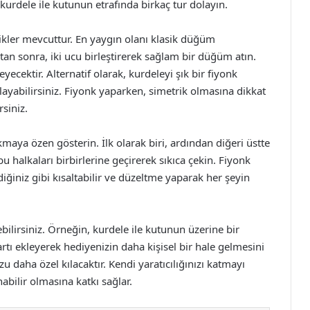
kurdele ile kutunun etrafında birkaç tur dolayın.
nikler mevcuttur. En yaygın olanı klasik düğüm
an sonra, iki ucu birleştirerek sağlam bir düğüm atın.
cektir. Alternatif olarak, kurdeleyi şık bir fiyonk
ayabilirsiniz. Fiyonk yaparken, simetrik olmasına dikkat
siniz.
maya özen gösterin. İlk olarak biri, ardından diğeri üstte
u halkaları birbirlerine geçirerek sıkıca çekin. Fiyonk
ğiniz gibi kısaltabilir ve düzeltme yaparak her şeyin
lirsiniz. Örneğin, kurdele ile kutunun üzerine bir
rtı ekleyerek hediyenizin daha kişisel bir hale gelmesini
u daha özel kılacaktır. Kendi yaratıcılığınızı katmayı
abilir olmasına katkı sağlar.