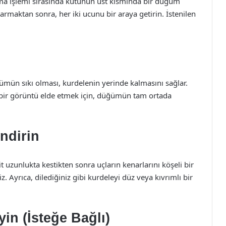
rma işlemi sırasında kutunun üst kısmında bir düğüm
armaktan sonra, her iki ucunu bir araya getirin. İstenilen
mün sıkı olması, kurdelenin yerinde kalmasını sağlar.
bir görüntü elde etmek için, düğümün tam ortada
ndirin
 uzunlukta kestikten sonra uçların kenarlarını köşeli bir
. Ayrıca, dilediğiniz gibi kurdeleyi düz veya kıvrımlı bir
in (İsteğe Bağlı)