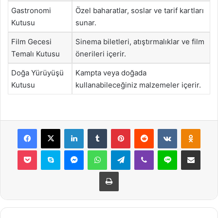
Gastronomi
Özel baharatlar, soslar ve tarif kartları
Kutusu
sunar.
Film Gecesi
Sinema biletleri, atıştırmalıklar ve film
Temalı Kutusu
önerileri içerir.
Doğa Yürüyüşü
Kampta veya doğada
Kutusu
kullanabileceğiniz malzemeler içerir.
Facebook
X
LinkedIn
Tumblr
Pinterest
Reddit
VKontakte
Odnok
Pocket
Skype
Messenger
WhatsApp
Telegram
Viber
Line
E-Posta ile payla
Yazdır