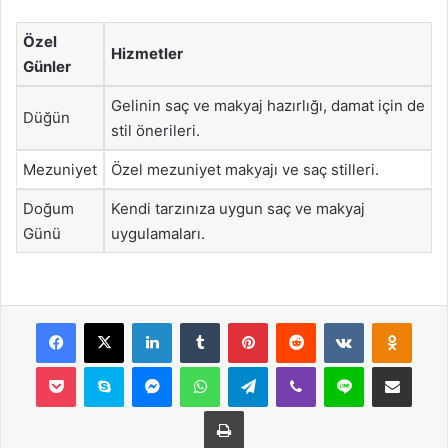
Özel
Hizmetler
Günler
Gelinin saç ve makyaj hazırlığı, damat için de
Düğün
stil önerileri.
Mezuniyet
Özel mezuniyet makyajı ve saç stilleri.
Doğum
Kendi tarzınıza uygun saç ve makyaj
Günü
uygulamaları.
Facebook
X
LinkedIn
Tumblr
Pinterest
Reddit
VKontakte
Odnok
Pocket
Skype
Messenger
WhatsApp
Telegram
Viber
Line
E-Posta ile payla
Yazdır