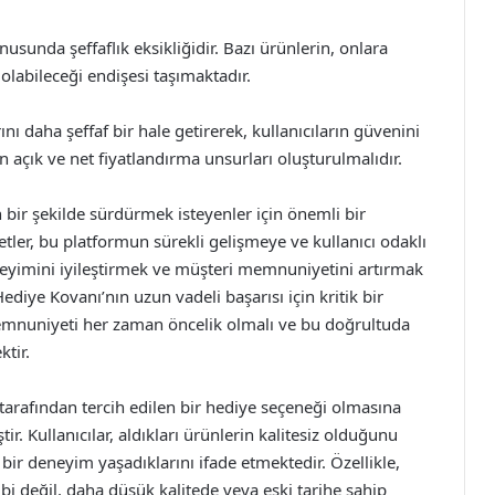
onusunda şeffaflık eksikliğidir. Bazı ürünlerin, onlara
k olabileceği endişesi taşımaktadır.
ını daha şeffaf bir hale getirerek, kullanıcıların güvenini
n açık ve net fiyatlandırma unsurları oluşturulmalıdır.
ir şekilde sürdürmek isteyenler için önemli bir
etler, bu platformun sürekli gelişmeye ve kullanıcı odaklı
eyimini iyileştirmek ve müşteri memnuniyetini artırmak
iye Kovanı’nın uzun vadeli başarısı için kritik bir
emnuniyeti her zaman öncelik olmalı ve bu doğrultuda
tir.
tarafından tercih edilen bir hediye seçeneği olmasına
r. Kullanıcılar, aldıkları ürünlerin kalitesiz olduğunu
bir deneyim yaşadıklarını ifade etmektedir. Özellikle,
gibi değil, daha düşük kalitede veya eski tarihe sahip