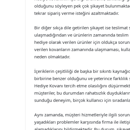
olduğunu söyleyen pek çok şikayet bulunmaktadı
tekrar sipariş verme isteğini azaltmaktadır.
Bir diğer sıkça dile getirilen şikayet ise teslimat
ulaşmadığından ve ürünlerin zamanında teslim e
hediye olarak verilen ürünler için oldukça sorun 
verilen kovanların zamanında ulaşmaması, kullanı
neden olmaktadır.
İçeriklerin çeşitliliği de başka bir sıkıntı kaynağı
birbirine benzer olduğunu ve yeterince farklılık 
Hediye Kovanı tercih etme olasılığını düşürmek
müşteriler, bu durumdan rahatsızlık duyduklarını
sunduğu deneyim, birçok kullanıcı için sıradanla
Aynı zamanda, müşteri hizmetleriyle ilgili sorunl
yaşadıkları problemler karşısında firma ile ileti
alamadıklarını bildirmektedir. Bu durum, şikay