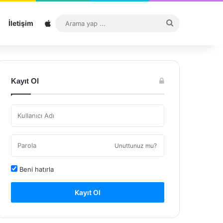
Sitemap
Arama
İletişim
yap
...
Kayıt Ol
Unuttunuz mu?
Beni hatırla
Kayıt Ol