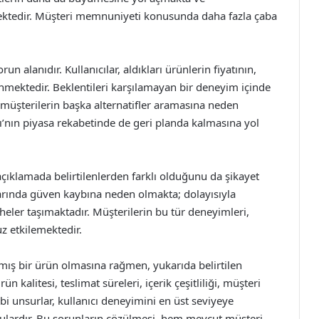
mektedir. Müşteri memnuniyeti konusunda daha fazla çaba
n alanıdır. Kullanıcılar, aldıkları ürünlerin fiyatının,
mektedir. Beklentileri karşılamayan bir deneyim içinde
k müşterilerin başka alternatifler aramasına neden
’nın piyasa rekabetinde de geri planda kalmasına yol
 açıklamada belirtilenlerden farklı olduğunu da şikayet
ularında güven kaybına neden olmakta; dolayısıyla
üpheler taşımaktadır. Müşterilerin bu tür deneyimleri,
z etkilemektedir.
nmış bir ürün olmasına rağmen, yukarıda belirtilen
n kalitesi, teslimat süreleri, içerik çeşitliliği, müşteri
gibi unsurlar, kullanıcı deneyimini en üst seviyeye
ulardır. Bu sorunların çözülmesi, hem mevcut müşteri