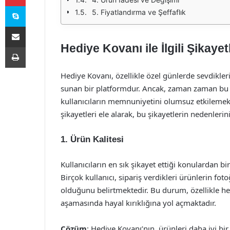
Skype
5. Fiyatlandırma ve Şeffaflık
E-Posta ile paylaş
Hediye Kovanı ile İlgili Şikaye
Yazdır
Hediye Kovanı, özellikle özel günlerde sevdikl
sunan bir platformdur. Ancak, zaman zaman bu pla
kullanıcıların memnuniyetini olumsuz etkilemekt
şikayetleri ele alarak, bu şikayetlerin nedenlerin
1. Ürün Kalitesi
Kullanıcıların en sık şikayet ettiği konulardan bi
Birçok kullanıcı, sipariş verdikleri ürünlerin fot
olduğunu belirtmektedir. Bu durum, özellikle h
aşamasında hayal kırıklığına yol açmaktadır.
Çözüm
: Hediye Kovanı’nın, ürünleri daha iyi bir