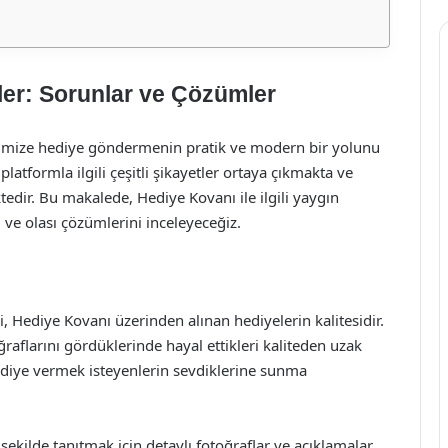
tler: Sorunlar ve Çözümler
erimize hediye göndermenin pratik ve modern bir yolunu
tformla ilgili çeşitli şikayetler ortaya çıkmakta ve
edir. Bu makalede, Hediye Kovanı ile ilgili yaygın
i ve olası çözümlerini inceleyeceğiz.
ri, Hediye Kovanı üzerinden alınan hediyelerin kalitesidir.
oğraflarını gördüklerinde hayal ettikleri kaliteden uzak
ediye vermek isteyenlerin sevdiklerine sunma
 şekilde tanıtmak için detaylı fotoğraflar ve açıklamalar