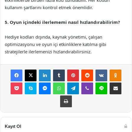
etkinliklerde birden fazla kod sunulabilir. Her kodun
kullanım şartlarını kontrol etmek önemlidir.
5. Oyun içindeki ilerlememi nasıl hızlandırabilirim?
Hediye kodları dışında, kaynak yönetimi, çalışan
optimizasyonu ve oyun içi etkinliklere katılma gibi
stratejilerle ilerlemenizi hızlandırabilirsiniz.
Facebook
X
LinkedIn
Tumblr
Pinterest
Reddit
VKontakte
Odnok
Pocket
Skype
Messenger
WhatsApp
Telegram
Viber
Line
E-Posta ile payla
Yazdır
Kayıt Ol