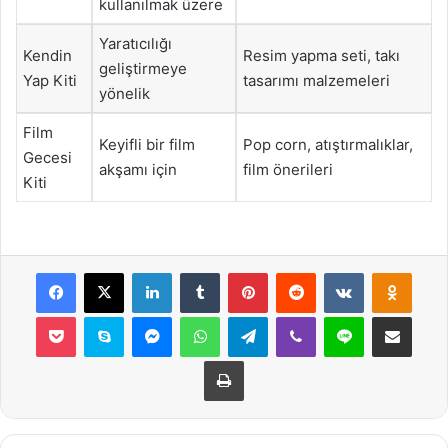
kullanılmak üzere
Yaratıcılığı
Kendin
Resim yapma seti, takı
geliştirmeye
Yap Kiti
tasarımı malzemeleri
yönelik
Film
Keyifli bir film
Pop corn, atıştırmalıklar,
Gecesi
akşamı için
film önerileri
Kiti
Facebook
X
LinkedIn
Tumblr
Pinterest
Reddit
VKontakte
Odnok
Pocket
Skype
Messenger
WhatsApp
Telegram
Viber
Line
E-Posta ile payla
Yazdır