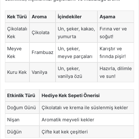
Kek Türü
Aroma
İçindekiler
Aşama
Çikolatalı
Un, şeker, kakao,
Fırına ver ve
Çikolata
Kek
yumurta
soğut!
Meyve
Un, şeker,
Karıştır ve
Frambuaz
Kek
meyve parçaları
fırında pişir!
Un, şeker,
Hazırla, dilimle
Kuru Kek
Vanilya
vanilya özü
ve sun!
Etkinlik Türü
Hediye Kek Sepeti Önerisi
Doğum Günü
Çikolatalı ve krema ile süslenmiş kekler
Nişan
Aromatik meyveli kekler
Düğün
Çifte kat kek çeşitleri