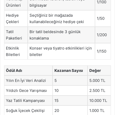
1/100
Ürünleri
bilgisayar
Hediye
Seçtiğiniz bir mağazada
1/50
Çekleri
kullanabileceğiniz hediye çeki
Tatil
Bir tatil beldesinde 3 günlük
1/200
Paketleri
konaklama
Etkinlik
Konser veya tiyatro etkinlikleri için
1/150
Biletleri
biletler
Ödül Adı
Kazanan Sayısı
Değer
Yılın En İyi Veri Analizi
5
5.000 TL
Yıldızlı Gece Yarışması
10
2.500 TL
Yaz Tatili Kampanyası
15
10.000 TL
Soğuk İçecek Çekilişi
20
1.000 TL