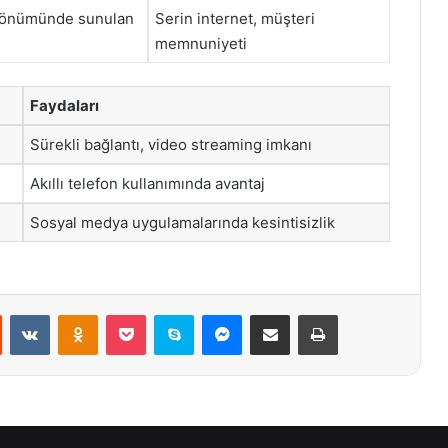
 dönümünde sunulan
Serin internet, müşteri
memnuniyeti
Faydaları
Sürekli bağlantı, video streaming imkanı
Akıllı telefon kullanımında avantaj
Sosyal medya uygulamalarında kesintisizlik
st
Reddit
VKontakte
Odnoklassniki
Pocket
Skype
Messenger
E-Posta ile paylaş
Yazdır