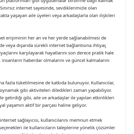
n platformları gibi uygulamalar birbirine bağlı kalmak
 Sınırsız internet sayesinde, sevdiklerimizle olan
kta yaşayan aile üyeleri veya arkadaşlarla olan ilişkileri
rnet erişiminin her an ve her yerde sağlanabilmesi de
vde veya dışarıda sürekli internet bağlantısına ihtiyaç
iyaçlarını karşılayarak hayatlarını son derece pratik hale
, insanların haberdar olmalarını ve güncel kalmalarını
aha fazla tüketilmesine de katkıda bulunuyor. Kullanıcılar,
ynamak gibi aktiviteleri diledikleri zaman yapabiliyor.
 getirdiği gibi, aile ve arkadaşlar ile yapılan etkinlikleri
al yaşamın aktif bir parçası haline geliyor.
internet sağlayıcısı, kullanıcılarını memnun etmek
seçenekleri ile kullanıcıların taleplerine yönelik çözümler