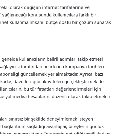
rekli olarak değişen internet tarifelerine ve
f sağlanacağı konusunda kullanıcılara farklı bir
ernet kullanma imkanı, bütçe dostu bir çözüm sunarak
enelde kullanıcıların belirli adımları takip etmesi
sağlayıcısı tarafından belirlenen kampanya tarihleri
aboneliği güncellemek yer almaktadır. Ayrıca, bazı
adaş davetleri gibi aktiviteleri gerçekleştirmek de
lanıcıların, bu tür fırsatları değerlendirmeleri için
e sosyal medya hesaplarını düzenli olarak takip etmeleri
ları sınırsız bir şekilde deneyimlemek isteyen
z bağlantının sağladığı avantajlar, bireylerin günlük
r rol oynamaktadır. İnternetin getirdiği yenilikleri ve