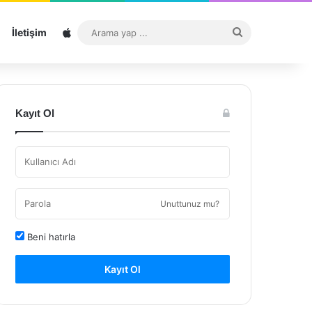
Sitemap
Arama
İletişim
yap
...
Kayıt Ol
Unuttunuz mu?
Beni hatırla
Kayıt Ol