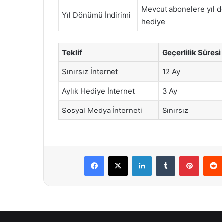
Mevcut abonelere yıl
Yıl Dönümü İndirimi
hediye
Teklif
Geçerlilik Süresi
Sınırsız İnternet
12 Ay
Aylık Hediye İnternet
3 Ay
Sosyal Medya İnterneti
Sınırsız
Facebook
X
LinkedIn
Tumblr
Pintere