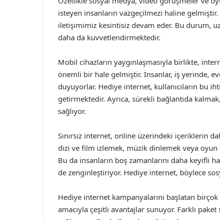
Özellikle sosyal medya, video görüşmeler ve oyu
isteyen insanların vazgeçilmezi haline gelmiştir.
iletişimimiz kesintisiz devam eder. Bu durum, uza
daha da kuvvetlendirmektedir.
Mobil cihazların yaygınlaşmasıyla birlikte, inte
önemli bir hale gelmiştir. İnsanlar, iş yerinde, e
duyuyorlar. Hediye internet, kullanıcıların bu iht
getirmektedir. Ayrıca, sürekli bağlantıda kalmak
sağlıyor.
Sınırsız internet, online üzerindeki içeriklerin d
dizi ve film izlemek, müzik dinlemek veya oyun o
Bu da insanların boş zamanlarını daha keyifli hale
de zenginleştiriyor. Hediye internet, böylece sosy
Hediye internet kampanyalarını başlatan birçok 
amacıyla çeşitli avantajlar sunuyor. Farklı paket 