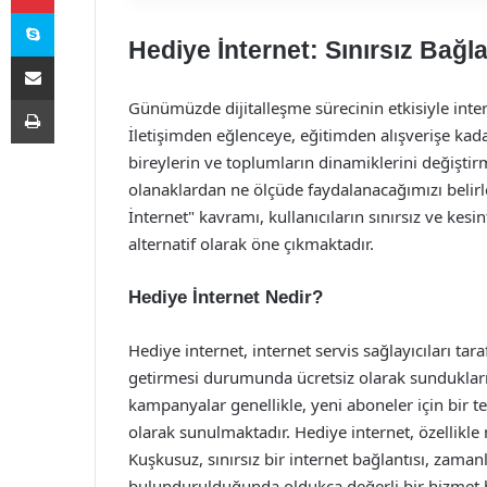
Skype
Hediye İnternet: Sınırsız Bağla
E-Posta ile paylaş
Yazdır
Günümüzde dijitalleşme sürecinin etkisiyle inter
İletişimden eğlenceye, eğitimden alışverişe kad
bireylerin ve toplumların dinamiklerini değiştirmi
olanaklardan ne ölçüde faydalanacağımızı belirle
İnternet" kavramı, kullanıcıların sınırsız ve kesi
alternatif olarak öne çıkmaktadır.
Hediye İnternet Nedir?
Hediye internet, internet servis sağlayıcıları tara
getirmesi durumunda ücretsiz olarak sundukları i
kampanyalar genellikle, yeni aboneler için bir 
olarak sunulmaktadır. Hediye internet, özellikle 
Kuşkusuz, sınırsız bir internet bağlantısı, zaman
bulundurulduğunda oldukça değerli bir hizmet h